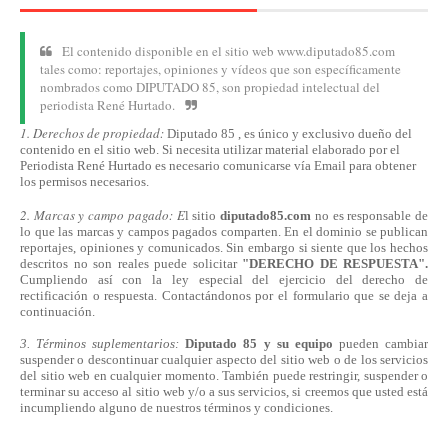
El contenido disponible en el sitio web www.diputado85.com
tales como: reportajes, opiniones y vídeos que son específicamente
nombrados como DIPUTADO 85, son propiedad intelectual del
periodista René Hurtado.
1. Derechos de propiedad:
Diputado 85 , es único y exclusivo dueño del
contenido en el sitio web. Si necesita utilizar material elaborado por el
Periodista René Hurtado es necesario comunicarse
vía
Email para obtener
los permisos necesarios.
2. Marcas y campo pagado: E
l sitio
diputado85.com
no es responsable de
lo que las marcas y campos pagados comparten. En el dominio se publican
reportajes, opiniones y comunicados. Sin embargo si siente que los hechos
descritos no son reales puede solicitar
"DERECHO DE RESPUESTA".
Cumpliendo
así
con la ley especial del ejercicio del derecho de
rectificación o respuesta.
Contactándonos
por el formulario que se deja a
continuación.
3. Términos suplementarios:
Diputado 85 y su equipo
pueden cambiar
suspender o descontinuar cualquier aspecto del sitio web o de los servicios
del sitio web en cualquier momento. También puede restringir, suspender o
terminar su acceso al sitio web y/o a sus servicios, si creemos que usted está
incumpliendo alguno de nuestros
términos
y condiciones.