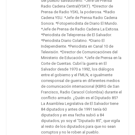
del pueblo salvadoreño: *Jefe de Prensa
Radio Cadena Central(YSKT). *Director de
Prensa de Radio YSKL la poderosa. *Radio
Cadena YSU. *Jefe de Prensa Radio Cadena
Sonora. *Fotoperiodista de Diario El Mundo.
*Jefe de Prensa de Radio Cadena La Exitosa.
*Periodista de Teleprensa de El Salvador.
*Periodista Diario Colatino. *Diario El
Independiente. *Periodista en Canal 10 de
Televisión. *Director de Comunicaciónes del
Ministerio de Educación. *Jefe de Prensa en la
Corte de Cuentas. Cubrí la guerra en El
Salvador desde 1970 a 1992, los diálogos
entre el gobierno y el FMLN, e igualmente
corresponsal de guerra en diferentes medios
de comunicación internacional (KBRG de San
Francisco, Radio Caracol Colombia) durante el
conflicto armado. ¿Quién es el Diputado 85?
La Asamblea Legislativa de El Salvador tiene
84 diputados y antes de 1991 tenía 60
diputados y en esa fecha subió a 84
diputados; yo soy el “Diputado 85”, que vigila
al resto de los diputados para que no sean
corruptos y no le roben al pueblo.