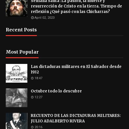
Semana Santa :La pasión, la muerte y
resurrección de Cristo en la tierra. Tiempo de
reflexión ¿Qué pasó con las Chicharras?
April 02, 2023
Recent Posts
Most Popular
Las dictaduras militares en El Salvador desde
1932
18:47
Octubre todo lo descubre
12:27
RECUENTO DE LAS DICTADURAS MILITARES:
JULIO ADALBERTO RIVERA
20:16