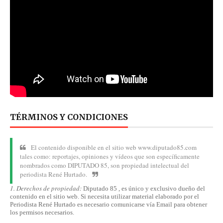
TÉRMINOS Y CONDICIONES
El contenido disponible en el sitio web www.diputado85.com
tales como: reportajes, opiniones y vídeos que son específicamente
nombrados como DIPUTADO 85, son propiedad intelectual del
periodista René Hurtado.
1. Derechos de propiedad:
Diputado 85 , es único y exclusivo dueño del
contenido en el sitio web. Si necesita utilizar material elaborado por el
Periodista René Hurtado es necesario comunicarse
vía
Email para obtener
los permisos necesarios.