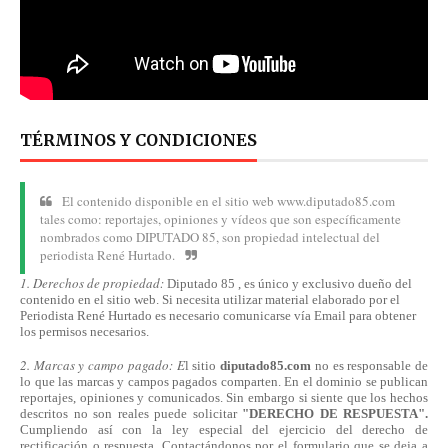
TÉRMINOS Y CONDICIONES
El contenido disponible en el sitio web www.diputado85.com
tales como: reportajes, opiniones y vídeos que son específicamente
nombrados como DIPUTADO 85, son propiedad intelectual del
periodista René Hurtado.
1. Derechos de propiedad:
Diputado 85 , es único y exclusivo dueño del
contenido en el sitio web. Si necesita utilizar material elaborado por el
Periodista René Hurtado es necesario comunicarse
vía
Email para obtener
los permisos necesarios.
2. Marcas y campo pagado: E
l sitio
diputado85.com
no es responsable de
lo que las marcas y campos pagados comparten. En el dominio se publican
reportajes, opiniones y comunicados. Sin embargo si siente que los hechos
descritos no son reales puede solicitar
"DERECHO DE RESPUESTA".
Cumpliendo
así
con la ley especial del ejercicio del derecho de
rectificación o respuesta.
Contactándonos
por el formulario que se deja a