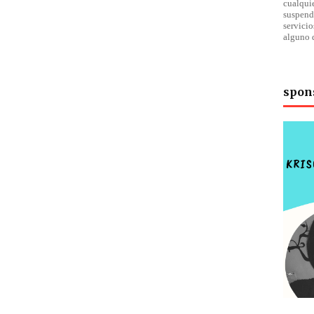
cualqu
suspend
servici
alguno 
spon