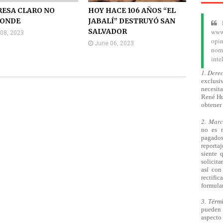
ESA CLARO NO
HOY HACE 106 AÑOS “EL
PONDE
JABALÍ” DESTRUYÓ SAN
SALVADOR
www.
 08, 2023
opin
June 06, 2023
nom
inte
1. Dere
exclusiv
necesita
René Hu
obtener 
2. Mar
no es 
pagado
reporta
siente 
solicita
así
con 
rectifi
formular
3. Térm
pueden 
aspecto 