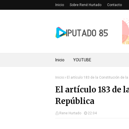
Inicio
Sobre René Hurtado
Contacto
Inicio
YOUTUBE
Inicio
El artículo 183 de la Constitución de la
El artículo 183 de 
República
Rene Hurtado
22:04