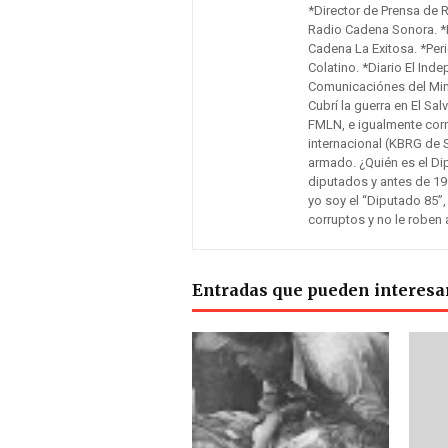
*Director de Prensa de 
Radio Cadena Sonora. *F
Cadena La Exitosa. *Peri
Colatino. *Diario El Inde
Comunicaciónes del Mini
Cubrí la guerra en El Sa
FMLN, e igualmente cor
internacional (KBRG de 
armado. ¿Quién es el Di
diputados y antes de 19
yo soy el “Diputado 85”,
corruptos y no le roben 
Entradas que pueden interesa