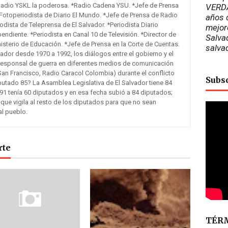
Radio YSKL la poderosa. *Radio Cadena YSU. *Jefe de Prensa
VERDA
otoperiodista de Diario El Mundo. *Jefe de Prensa de Radio
años d
odista de Teleprensa de El Salvador. *Periodista Diario
mejor
pendiente. *Periodista en Canal 10 de Televisión. *Director de
Salvad
sterio de Educación. *Jefe de Prensa en la Corte de Cuentas.
salva
lvador desde 1970 a 1992, los diálogos entre el gobierno y el
responsal de guerra en diferentes medios de comunicación
San Francisco, Radio Caracol Colombia) durante el conflicto
Subs
putado 85? La Asamblea Legislativa de El Salvador tiene 84
91 tenía 60 diputados y en esa fecha subió a 84 diputados;
 que vigila al resto de los diputados para que no sean
al pueblo.
rte
TÉRM