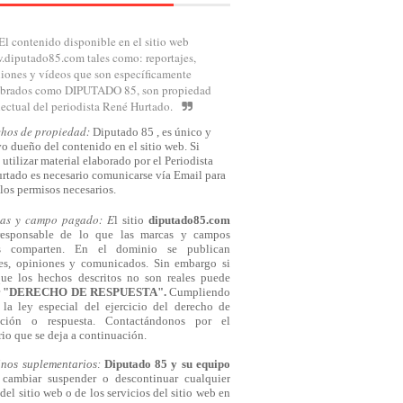
El contenido disponible en el sitio web
diputado85.com tales como: reportajes,
iones y vídeos que son específicamente
brados como DIPUTADO 85, son propiedad
lectual del periodista René Hurtado.
chos de propiedad:
Diputado 85 , es único y
o dueño del contenido en el sitio web. Si
 utilizar material elaborado por el Periodista
rtado es necesario comunicarse
vía
Email para
los permisos necesarios.
cas y campo pagado: E
l sitio
diputado85.com
responsable de lo que las marcas y campos
s comparten. En el dominio se publican
jes, opiniones y comunicados. Sin embargo si
que los hechos descritos no son reales puede
r
"DERECHO DE RESPUESTA".
Cumpliendo
la ley especial del ejercicio del derecho de
cación o respuesta.
Contactándonos
por el
io que se deja a continuación.
inos suplementarios:
Diputado 85 y su equipo
cambiar suspender o descontinuar cualquier
del sitio web o de los servicios del sitio web en