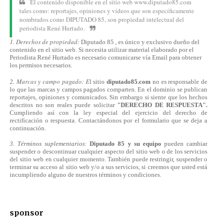
El contenido disponible en el sitio web www.diputado85.com
tales como: reportajes, opiniones y vídeos que son específicamente
nombrados como DIPUTADO 85, son propiedad intelectual del
periodista René Hurtado.
1. Derechos de propiedad:
Diputado 85 , es único y exclusivo dueño del
contenido en el sitio web. Si necesita utilizar material elaborado por el
Periodista René Hurtado es necesario comunicarse
vía
Email para obtener
los permisos necesarios.
2. Marcas y campo pagado: E
l sitio
diputado85.com
no es responsable de
lo que las marcas y campos pagados comparten. En el dominio se publican
reportajes, opiniones y comunicados. Sin embargo si siente que los hechos
descritos no son reales puede solicitar
"DERECHO DE RESPUESTA".
Cumpliendo
así
con la ley especial del ejercicio del derecho de
rectificación o respuesta.
Contactándonos
por el formulario que se deja a
continuación.
3. Términos suplementarios:
Diputado 85 y su equipo
pueden cambiar
suspender o descontinuar cualquier aspecto del sitio web o de los servicios
del sitio web en cualquier momento. También puede restringir, suspender o
terminar su acceso al sitio web y/o a sus servicios, si creemos que usted está
incumpliendo alguno de nuestros
términos
y condiciones.
sponsor