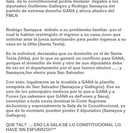
Sala de lo constitucional podría declarar ilegales a los
diputados Guillermo Gallegos y Rodrigo Samayoa del
partido de extrema derecha GANA y ahora aliados del
FMLN
Rodrigo Samayoa debido a su problemita familiar -por el
cual le habían restringido el ingreso a su casa-,tuvo que
solicitar ante la jueza autorización para poder ingresar a su
casa en la Utila (Santa Tecla).
En la solicitud, declaraba que su domicilio es el de Santa
Tecla (Utila), por lo que se generó un conflicto para GANA,
porque el domicilio de éste y otro de sus diputados debe
de ser en el departamento por el que fueron electos ..... y
Samayoa,fue electo para San Salvador.
Con esto, legalmente se le invalida a GANA la planilla
completa de San Salvador (Samayoa y Gallegos). Ese es
uno de los principales motivos por lo que a GANA y a
Funes (ya sabemos que GANA es deFunes y Saca),
necesitan a toda costa dominar la Corte Suprema
deJusticia y especialmente la Sala de lo Constitucional, ya
que de lo contrario pueden perder 2 diputados (Samayoa y
Gallegos).
QUE TAL? ... ESO LA SALA DE LO CONSTITUCIONAL LO
HACE SIN ESFUERZO!!''''