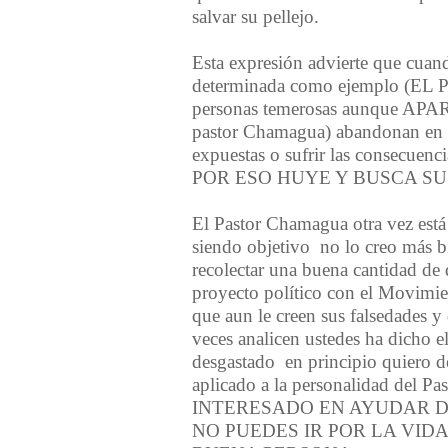
salvar su pellejo.
Esta expresi
ó
n advierte que cuan
determinada como ejemplo (
personas temerosas aunque APA
pastor Chamagua) abandonan en 
expuestas o sufrir las consecuen
POR ESO HUYE Y BUSCA S
El Pastor Chamagua otra vez est
á
siendo objetivo no lo creo m
á
s 
recolectar una buena cantidad de
proyecto pol
í
tico con el Movimi
que aun le creen sus falsedades y
veces analicen ustedes ha dicho e
desgastado en principio quiero de
aplicado a la personalidad del P
INTERESADO EN AYUDAR 
NO PUEDES IR POR LA VID