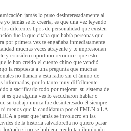
municaci
ó
n jam
á
s lo puso desinteresadamente al
re yo jam
á
s se lo creer
í
a, es que una vez leyendo
e los diferentes tipos de personalidad que existen
nci
ó
n fue la que citaba que hab
í
a personas que
ra por primera vez te enga
ñ
aba inmediatamente
nalidad muchas veces atrayente y te impresionan
te y considero oportuno reconocer que esto
ue le han cre
í
do el cuento chino que vendi
ó
ngo la respuesta a una pregunta que muchas
nales no llaman a esta radio sin el
á
nimo de
á
s informadas, por lo tanto muy dif
í
cilmente
do a sacrificarlo todo por mejorar su sistema de
s si es que alguna ves lo escucharon hablar o
ue su trabajo nunca fue desinteresado
é
l siempre
s ni menos que la candidatura por el FMLN a LA
A a pesar que jam
á
s se involucro en las
iles de la historia salvadore
ñ
a no quiero pasar
 logrado si no se hubiera cre
í
do tan iluminado