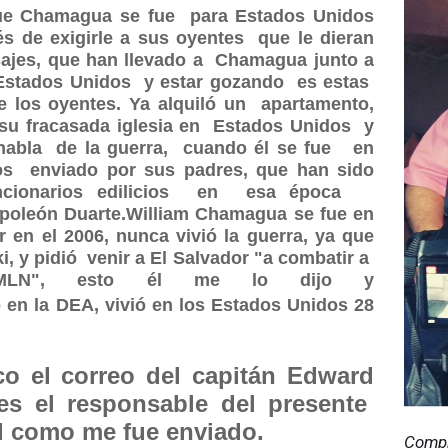
ue Chamagua se fue para Estados Unidos
 de exigirle a sus oyentes que le dieran
sajes, que han llevado a Chamagua junto a
 Estados Unidos y estar gozando es estas
e los oyentes. Ya alquiló un apartamento,
 su fracasada iglesia en Estados Unidos y
habla de la guerra, cuando él se fue en
os enviado por sus padres, que han sido
funcionarios edilicios en esa época
poleón Duarte.William Chamagua se fue en
 en el 2006, nunca vivió la guerra, ya que
, y pidió venir a El Salvador "a combatir a
 FMLN", esto él me lo dijo y
 en la DEA, vivió en los Estados Unidos 28
co el correo del capitán Edward
 el responsable del presente
l como me fue enviado.
Compr