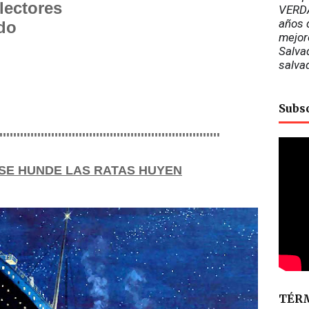
 lectores
VERDA
años d
do
mejor
Salvad
salva
Subs
''''''''''''''''''''''''''''''''''''''''''''''''''''''''''''''''
HUNDE LAS RATAS HUYEN
TÉRM