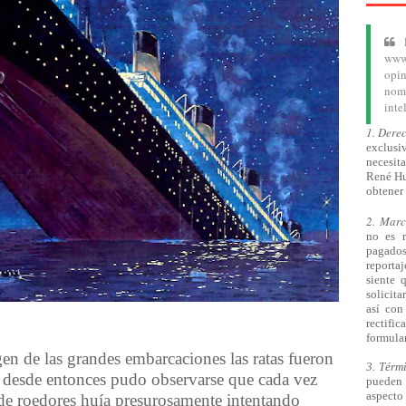
www.
opin
nom
inte
1. Dere
exclusiv
necesita
René Hu
obtener 
2. Mar
no es 
pagado
reporta
siente 
solicita
así
con 
rectifi
formular
en de las grandes embarcaciones las ratas fueron
3. Térm
 desde entonces pudo observarse que cada vez
pueden 
aspecto 
 de roedores hu
í
a presurosamente intentando