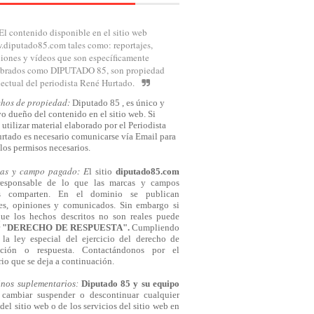
El contenido disponible en el sitio web
diputado85.com tales como: reportajes,
iones y vídeos que son específicamente
brados como DIPUTADO 85, son propiedad
lectual del periodista René Hurtado.
chos de propiedad:
Diputado 85 , es único y
o dueño del contenido en el sitio web. Si
 utilizar material elaborado por el Periodista
rtado es necesario comunicarse
vía
Email para
los permisos necesarios.
cas y campo pagado: E
l sitio
diputado85.com
responsable de lo que las marcas y campos
s comparten. En el dominio se publican
jes, opiniones y comunicados. Sin embargo si
que los hechos descritos no son reales puede
r
"DERECHO DE RESPUESTA".
Cumpliendo
la ley especial del ejercicio del derecho de
cación o respuesta.
Contactándonos
por el
io que se deja a continuación.
inos suplementarios:
Diputado 85 y su equipo
cambiar suspender o descontinuar cualquier
del sitio web o de los servicios del sitio web en