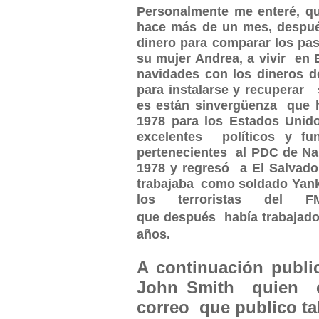
Personalmente me enteré, q
hace más de un mes, después
dinero para comparar los pa
su mujer Andrea, a vivir en
navidades con los dineros d
para instalarse y recuperar
es están sinvergüenza que 
1978 para los Estados Unid
excelentes políticos y 
pertenecientes al PDC de Na
1978 y regresó a El Salvador
trabajaba como soldado Yanki
los terroristas del
que
después
había
trabajado
años.
A continuación publi
John Smith quien es
correo que publico ta