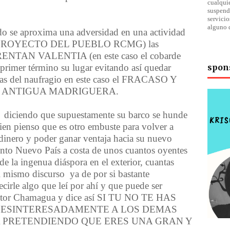
cualqu
suspend
servici
alguno 
do se aproxima una adversidad en una actividad
EL PROYECTO DEL PUEBLO RCMG) las
RENTAN VALENTIA (en este caso el cobarde
primer t
é
rmino su lugar evitando as
í
quedar
spon
cias del naufragio en este caso el FRACASO Y
U ANTIGUA MADRIGUERA.
diciendo que supuestamente su barco se hunde
bien pienso que es otro embuste para volver a
 dinero y poder ganar ventaja hacia su nuevo
ento Nuevo Pa
í
s a costa de unos cuantos oyentes
 de la ingenua di
á
spora en el exterior, cuantas
l mismo discurso ya de por si bastante
cirle algo que le
í
por ah
í
y que puede ser
astor Chamagua y dice as
í
SI TU NO TE HAS
DESINTERESADAMENTE A LOS DEMAS
A PRETENDIENDO QUE ERES UNA GRAN Y