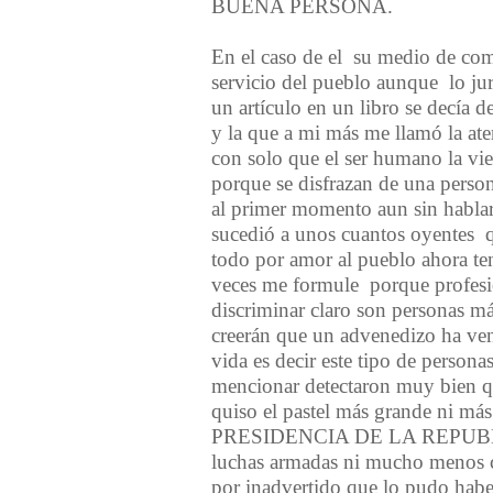
BUENA PERSONA.
En el caso de el su medio de co
servicio del pueblo aunque lo ju
un art
í
culo en un libro se dec
í
a d
y la que a mi m
á
s me llam
ó
la ate
con solo que el ser humano la vie
porque se disfrazan de una perso
al primer momento aun sin hablar
sucedi
ó
a unos cuantos oyentes q
todo por amor al pueblo ahora te
veces me formule porque profesio
discriminar claro son personas m
creer
á
n que un advenedizo ha veni
vida es decir este tipo de persona
mencionar detectaron muy bien q
quiso el pastel m
á
s grande ni m
á
PRESIDENCIA DE LA REPUBLIC
luchas armadas ni mucho menos civ
por inadvertido que lo pudo haber