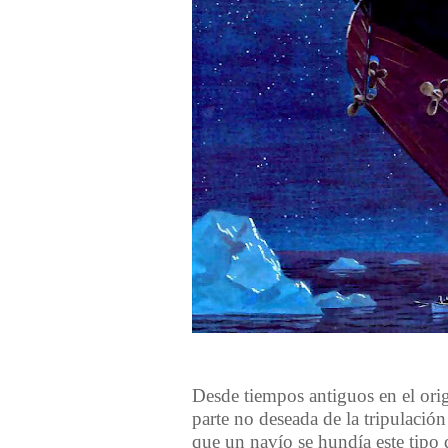
Desde tiempos antiguos en el orig
parte no deseada de la tripulaci
ó
n
que un nav
í
o se hund
í
a este tipo