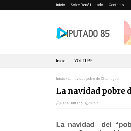
Inicio
Sobre René Hurtado
Contacto
Inicio
YOUTUBE
Inicio
La navidad pobre de Chamagua.
La navidad pobre 
Rene Hurtado
20:57
La navidad del “pob