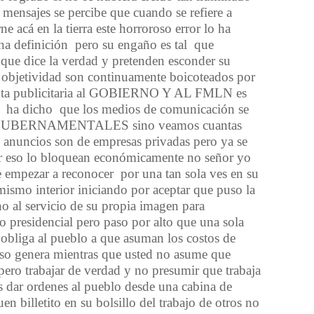
 mensajes se percibe que cuando se refiere a
rne ac
á
en la tierra este horroroso error lo ha
a definici
ó
n pero su enga
ñ
o es tal que
que dice la verdad y pretenden esconder su
 objetividad son continuamente boicoteados por
 pauta publicitaria al GOBIERNO Y AL FMLN es
n ha dicho que los medios de comunicaci
ó
n se
s GUBERNAMENTALES sino veamos cuantas
s anuncios son de empresas privadas pero ya se
 eso lo bloquean econ
ó
micamente no se
ñ
or yo
e empezar a reconocer por una tan sola ves en su
ismo interior iniciando por aceptar que puso la
no al servicio de su propia imagen para
 presidencial pero paso por alto que una sola
obliga al pueblo a que asuman los costos de
so genera mientras que usted no asume que
 pero trabajar de verdad y no presumir que trabaja
s dar ordenes al pueblo desde una cabina de
en billetito en su bolsillo del trabajo de otros no