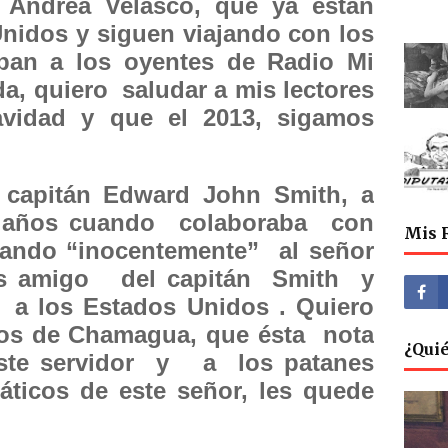
Andrea Velasco, que ya están
nidos y siguen viajando con los
an a los oyentes de Radio Mi
, quiero saludar a mis lectores
avidad y que el 2013, sigamos
.
l capitán Edward John Smith, a
4 años cuando colaboraba con
Mis 
dando “inocentemente” al señor
s amigo del capitán Smith y
 a los Estados Unidos . Quiero
igos de Chamagua, que ésta nota
¿Qui
ste servidor y a los patanes
ticos de este señor, les quede