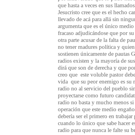
que hasta a veces en sus llamados
Jesucristo cree que es el hecho ca
llevado de ac
á
para all
á
sin ningun
argumenta que es el
ú
nico medio 
fracaso adjudic
á
ndose que por su
otra parte acusar de la falta de
no tener madures pol
í
tica y quie
sostienen
ú
nicamente de pauta
radios existen y la mayor
í
a de su
dir
á
que son de derecha y que por
creo que este voluble pastor deb
vida que su peor enemigo es su m
radio no al servicio del pueblo si
proyectarse como futuro candidato
radio no basta y mucho menos si 
operaci
ó
n que este medio enga
ñ
o
deber
í
a ser el primero en trabajar
cuando lo
ú
nico que sabe hacer e
radio para que nunca le falte su bu