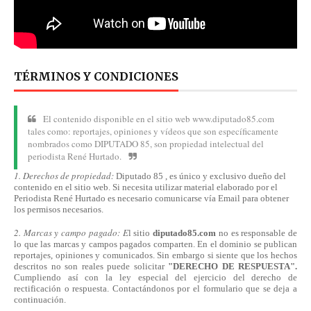
TÉRMINOS Y CONDICIONES
El contenido disponible en el sitio web www.diputado85.com
tales como: reportajes, opiniones y vídeos que son específicamente
nombrados como DIPUTADO 85, son propiedad intelectual del
periodista René Hurtado.
1. Derechos de propiedad:
Diputado 85 , es único y exclusivo dueño del
contenido en el sitio web. Si necesita utilizar material elaborado por el
Periodista René Hurtado es necesario comunicarse
vía
Email para obtener
los permisos necesarios.
2. Marcas y campo pagado: E
l sitio
diputado85.com
no es responsable de
lo que las marcas y campos pagados comparten. En el dominio se publican
reportajes, opiniones y comunicados. Sin embargo si siente que los hechos
descritos no son reales puede solicitar
"DERECHO DE RESPUESTA".
Cumpliendo
así
con la ley especial del ejercicio del derecho de
rectificación o respuesta.
Contactándonos
por el formulario que se deja a
continuación.