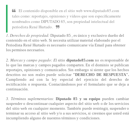
El contenido disponible en el sitio web www.diputado85.com
tales como: reportajes, opiniones y vídeos que son específicamente
nombrados como DIPUTADO 85, son propiedad intelectual del
periodista René Hurtado.
1. Derechos de propiedad:
Diputado 85 , es único y exclusivo dueño del
contenido en el sitio web. Si necesita utilizar material elaborado por el
Periodista René Hurtado es necesario comunicarse
vía
Email para obtener
los permisos necesarios.
2. Marcas y campo pagado: E
l sitio
diputado85.com
no es responsable de
lo que las marcas y campos pagados comparten. En el dominio se publican
reportajes, opiniones y comunicados. Sin embargo si siente que los hechos
descritos no son reales puede solicitar
"DERECHO DE RESPUESTA".
Cumpliendo
así
con la ley especial del ejercicio del derecho de
rectificación o respuesta.
Contactándonos
por el formulario que se deja a
continuación.
3. Términos suplementarios:
Diputado 85 y su equipo
pueden cambiar
suspender o descontinuar cualquier aspecto del sitio web o de los servicios
del sitio web en cualquier momento. También puede restringir, suspender o
terminar su acceso al sitio web y/o a sus servicios, si creemos que usted está
incumpliendo alguno de nuestros
términos
y condiciones.