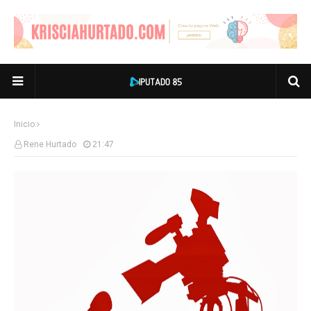
Inicio
Rene Hurtado
21:47