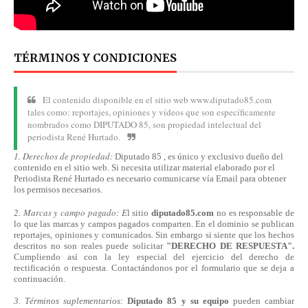
TÉRMINOS Y CONDICIONES
El contenido disponible en el sitio web www.diputado85.com
tales como: reportajes, opiniones y vídeos que son específicamente
nombrados como DIPUTADO 85, son propiedad intelectual del
periodista René Hurtado.
1. Derechos de propiedad:
Diputado 85 , es único y exclusivo dueño del
contenido en el sitio web. Si necesita utilizar material elaborado por el
Periodista René Hurtado es necesario comunicarse
vía
Email para obtener
los permisos necesarios.
2. Marcas y campo pagado: E
l sitio
diputado85.com
no es responsable de
lo que las marcas y campos pagados comparten. En el dominio se publican
reportajes, opiniones y comunicados. Sin embargo si siente que los hechos
descritos no son reales puede solicitar
"DERECHO DE RESPUESTA".
Cumpliendo
así
con la ley especial del ejercicio del derecho de
rectificación o respuesta.
Contactándonos
por el formulario que se deja a
continuación.
3. Términos suplementarios:
Diputado 85 y su equipo
pueden cambiar