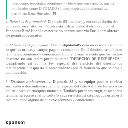
tales como: reportajes, opiniones y vídeos que son específicamente
nombrados como DIPUTADO 85, son propiedad intelectual del
periodista René Hurtado.
1. Derechos de propiedad:
Diputado 85 , es único y exclusivo dueño del
contenido en el sitio web. Si necesita utilizar material elaborado por el
Periodista René Hurtado es necesario comunicarse
vía
Email para obtener
los permisos necesarios.
2. Marcas y campo pagado: E
l sitio
diputado85.com
no es responsable de
lo que las marcas y campos pagados comparten. En el dominio se publican
reportajes, opiniones y comunicados. Sin embargo si siente que los hechos
descritos no son reales puede solicitar
"DERECHO DE RESPUESTA".
Cumpliendo
así
con la ley especial del ejercicio del derecho de
rectificación o respuesta.
Contactándonos
por el formulario que se deja a
continuación.
3. Términos suplementarios:
Diputado 85 y su equipo
pueden cambiar
suspender o descontinuar cualquier aspecto del sitio web o de los servicios
del sitio web en cualquier momento. También puede restringir, suspender o
terminar su acceso al sitio web y/o a sus servicios, si creemos que usted está
incumpliendo alguno de nuestros
términos
y condiciones.
sponsor