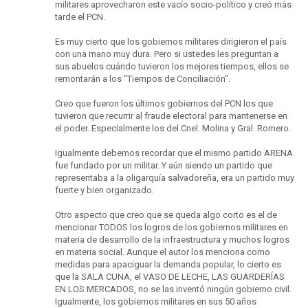
militares aprovecharon este vacío socio-político y creó más
tarde el PCN.
Es muy cierto que los gobiernos militares dirigieron el país
con una mano muy dura. Pero si ustedes les preguntan a
sus abuelos cuándo tuvieron los mejores tiempos, ellos se
remontarán a los "Tiempos de Conciliación".
Creo que fueron los últimos gobiernos del PCN los que
tuvieron que recurrir al fraude electoral para mantenerse en
el poder. Especialmente los del Cnel. Molina y Gral. Romero.
Igualmente debemos recordar que el mismo partido ARENA
fue fundado por un militar. Y aún siendo un partido que
representaba a la oligarquía salvadoreña, era un partido muy
fuerte y bien organizado.
Otro aspecto que creo que se queda algo corto es el de
mencionar TODOS los logros de los gobiernos militares en
materia de desarrollo de la infraestructura y muchos logros
en materia social. Aunque el autor los menciona como
medidas para apaciguar la demanda popular, lo cierto es
que la SALA CUNA, el VASO DE LECHE, LAS GUARDERÍAS
EN LOS MERCADOS, no se las inventó ningún gobierno civil.
Igualmente, los gobiernos militares en sus 50 años