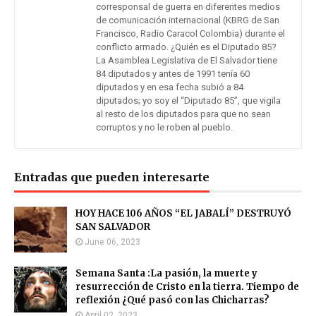
corresponsal de guerra en diferentes medios
de comunicación internacional (KBRG de San
Francisco, Radio Caracol Colombia) durante el
conflicto armado. ¿Quién es el Diputado 85?
La Asamblea Legislativa de El Salvador tiene
84 diputados y antes de 1991 tenía 60
diputados y en esa fecha subió a 84
diputados; yo soy el “Diputado 85”, que vigila
al resto de los diputados para que no sean
corruptos y no le roben al pueblo.
Entradas que pueden interesarte
HOY HACE 106 AÑOS “EL JABALÍ” DESTRUYÓ
SAN SALVADOR
June 06, 2023
Semana Santa :La pasión, la muerte y
resurrección de Cristo en la tierra. Tiempo de
reflexión ¿Qué pasó con las Chicharras?
April 02, 2023