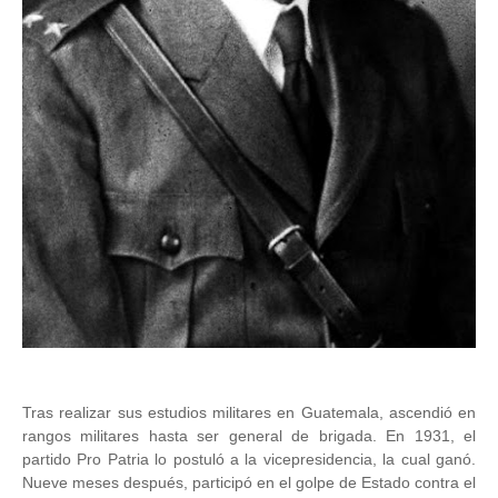
Tras realizar sus estudios militares en Guatemala, ascendió en
rangos militares hasta ser general de brigada. En 1931, el
partido Pro Patria lo postuló a la vicepresidencia, la cual ganó.
Nueve meses después, participó en el golpe de Estado contra el