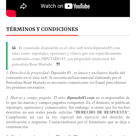
TÉRMINOS Y CONDICIONES
El contenido disponible en el sitio web www.diputado85.com
tales como: reportajes, opiniones y vídeos que son específicamente
nombrados como DIPUTADO 85, son propiedad intelectual del
periodista René Hurtado.
1. Derechos de propiedad:
Diputado 85 , es único y exclusivo dueño del
contenido en el sitio web. Si necesita utilizar material elaborado por el
Periodista René Hurtado es necesario comunicarse
vía
Email para obtener
los permisos necesarios.
2. Marcas y campo pagado: E
l sitio
diputado85.com
no es responsable de
lo que las marcas y campos pagados comparten. En el dominio se publican
reportajes, opiniones y comunicados. Sin embargo si siente que los hechos
descritos no son reales puede solicitar
"DERECHO DE RESPUESTA".
Cumpliendo
así
con la ley especial del ejercicio del derecho de
rectificación o respuesta.
Contactándonos
por el formulario que se deja a
continuación.