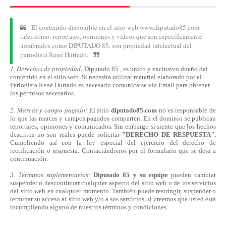
El contenido disponible en el sitio web www.diputado85.com
tales como: reportajes, opiniones y vídeos que son específicamente
nombrados como DIPUTADO 85, son propiedad intelectual del
periodista René Hurtado.
1. Derechos de propiedad:
Diputado 85 , es único y exclusivo dueño del
contenido en el sitio web. Si necesita utilizar material elaborado por el
Periodista René Hurtado es necesario comunicarse
vía
Email para obtener
los permisos necesarios.
2. Marcas y campo pagado: E
l sitio
diputado85.com
no es responsable de
lo que las marcas y campos pagados comparten. En el dominio se publican
reportajes, opiniones y comunicados. Sin embargo si siente que los hechos
descritos no son reales puede solicitar
"DERECHO DE RESPUESTA".
Cumpliendo
así
con la ley especial del ejercicio del derecho de
rectificación o respuesta.
Contactándonos
por el formulario que se deja a
continuación.
3. Términos suplementarios:
Diputado 85 y su equipo
pueden cambiar
suspender o descontinuar cualquier aspecto del sitio web o de los servicios
del sitio web en cualquier momento. También puede restringir, suspender o
terminar su acceso al sitio web y/o a sus servicios, si creemos que usted está
incumpliendo alguno de nuestros
términos
y condiciones.