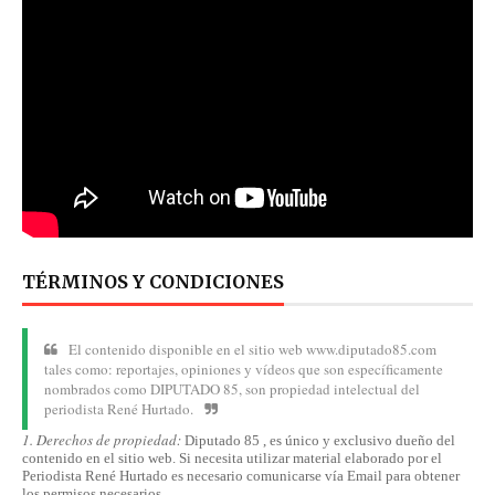
TÉRMINOS Y CONDICIONES
El contenido disponible en el sitio web www.diputado85.com
tales como: reportajes, opiniones y vídeos que son específicamente
nombrados como DIPUTADO 85, son propiedad intelectual del
periodista René Hurtado.
1. Derechos de propiedad:
Diputado 85 , es único y exclusivo dueño del
contenido en el sitio web. Si necesita utilizar material elaborado por el
Periodista René Hurtado es necesario comunicarse
vía
Email para obtener
los permisos necesarios.