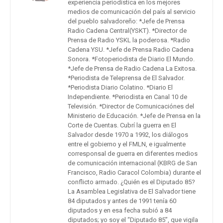
experiencia periodística en los mejores
medios de comunicación del país al servicio
del pueblo salvadoreño: *Jefe de Prensa
Radio Cadena Central(YSKT). *Director de
Prensa de Radio YSKL la poderosa. *Radio
Cadena YSU. *Jefe de Prensa Radio Cadena
Sonora. *Fotoperiodista de Diario El Mundo.
*Jefe de Prensa de Radio Cadena La Exitosa.
*Periodista de Teleprensa de El Salvador.
*Periodista Diario Colatino. *Diario El
Independiente. *Periodista en Canal 10 de
Televisión. *Director de Comunicaciónes del
Ministerio de Educación. *Jefe de Prensa en la
Corte de Cuentas. Cubrí la guerra en El
Salvador desde 1970 a 1992, los diálogos
entre el gobierno y el FMLN, e igualmente
corresponsal de guerra en diferentes medios
de comunicación internacional (KBRG de San
Francisco, Radio Caracol Colombia) durante el
conflicto armado. ¿Quién es el Diputado 85?
La Asamblea Legislativa de El Salvador tiene
84 diputados y antes de 1991 tenía 60
diputados y en esa fecha subió a 84
diputados; yo soy el “Diputado 85”, que vigila