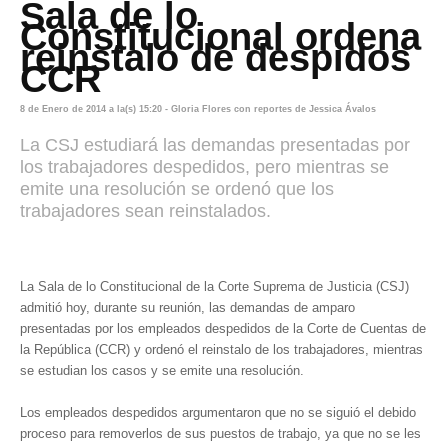
Sala de lo
Constitucional ordena
reinstalo de despidos
CCR
8 de Enero de 2014 a la(s) 15:20 - Gloria Flores con reportes de Jessica Ávalos
La CSJ estudiará las demandas presentadas por
los trabajadores despedidos, pero mientras se
emite una resolución se ordenó que los
trabajadores sean reinstalados.
La Sala de lo Constitucional de la Corte Suprema de Justicia (CSJ)
admitió hoy, durante su reunión, las demandas de amparo
presentadas por los empleados despedidos de la Corte de Cuentas de
la República (CCR) y ordenó el reinstalo de los trabajadores, mientras
se estudian los casos y se emite una resolución.
Los empleados despedidos argumentaron que no se siguió el debido
proceso para removerlos de sus puestos de trabajo, ya que no se les