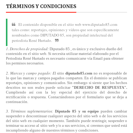
TÉRMINOS Y CONDICIONES
El contenido disponible en el sitio web www.diputado85.com
tales como: reportajes, opiniones y vídeos que son específicamente
nombrados como DIPUTADO 85, son propiedad intelectual del
periodista René Hurtado.
1. Derechos de propiedad:
Diputado 85 , es único y exclusivo dueño del
contenido en el sitio web. Si necesita utilizar material elaborado por el
Periodista René Hurtado es necesario comunicarse
vía
Email para obtener
los permisos necesarios.
2. Marcas y campo pagado: E
l sitio
diputado85.com
no es responsable de
lo que las marcas y campos pagados comparten. En el dominio se publican
reportajes, opiniones y comunicados. Sin embargo si siente que los hechos
descritos no son reales puede solicitar
"DERECHO DE RESPUESTA".
Cumpliendo
así
con la ley especial del ejercicio del derecho de
rectificación o respuesta.
Contactándonos
por el formulario que se deja a
continuación.
3. Términos suplementarios:
Diputado 85 y su equipo
pueden cambiar
suspender o descontinuar cualquier aspecto del sitio web o de los servicios
del sitio web en cualquier momento. También puede restringir, suspender o
terminar su acceso al sitio web y/o a sus servicios, si creemos que usted está
incumpliendo alguno de nuestros
términos
y condiciones.