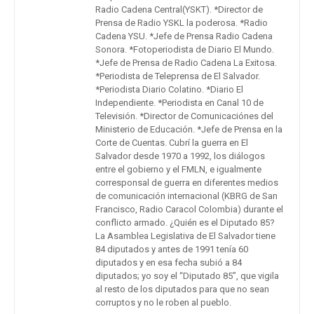
Radio Cadena Central(YSKT). *Director de
Prensa de Radio YSKL la poderosa. *Radio
Cadena YSU. *Jefe de Prensa Radio Cadena
Sonora. *Fotoperiodista de Diario El Mundo.
*Jefe de Prensa de Radio Cadena La Exitosa.
*Periodista de Teleprensa de El Salvador.
*Periodista Diario Colatino. *Diario El
Independiente. *Periodista en Canal 10 de
Televisión. *Director de Comunicaciónes del
Ministerio de Educación. *Jefe de Prensa en la
Corte de Cuentas. Cubrí la guerra en El
Salvador desde 1970 a 1992, los diálogos
entre el gobierno y el FMLN, e igualmente
corresponsal de guerra en diferentes medios
de comunicación internacional (KBRG de San
Francisco, Radio Caracol Colombia) durante el
conflicto armado. ¿Quién es el Diputado 85?
La Asamblea Legislativa de El Salvador tiene
84 diputados y antes de 1991 tenía 60
diputados y en esa fecha subió a 84
diputados; yo soy el “Diputado 85”, que vigila
al resto de los diputados para que no sean
corruptos y no le roben al pueblo.