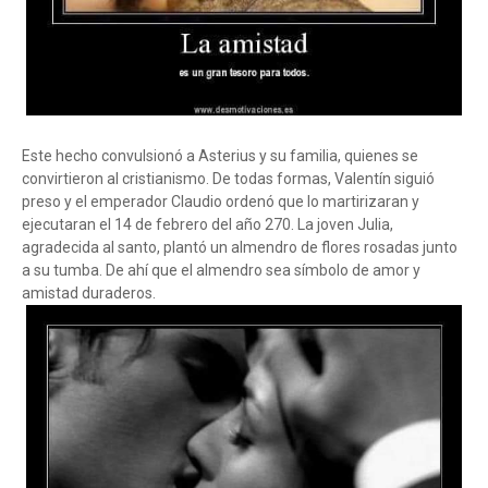
Este hecho convulsionó a Asterius y su familia, quienes se
convirtieron al cristianismo. De todas formas, Valentín siguió
preso y el emperador Claudio ordenó que lo martirizaran y
ejecutaran el 14 de febrero del año 270. La joven Julia,
agradecida al santo, plantó un almendro de flores rosadas junto
a su tumba. De ahí que el almendro sea símbolo de amor y
amistad duraderos.