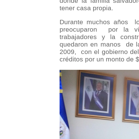
donde la familia salvado
tener casa propia.
Durante muchos años
l
preocuparon
por la v
trabajadores y la const
quedaron en manos
de l
2009,
con el gobierno de
créditos por un monto de $