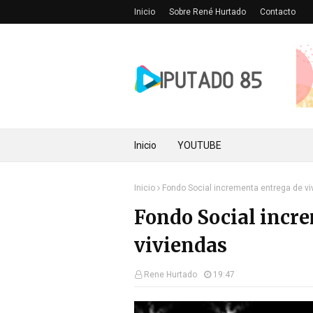
Inicio
Sobre René Hurtado
Contacto
Inicio
YOUTUBE
Inicio
Fondo Social incrementa entrega de v
Fondo Social incr
viviendas
Rene Hurtado
19:47