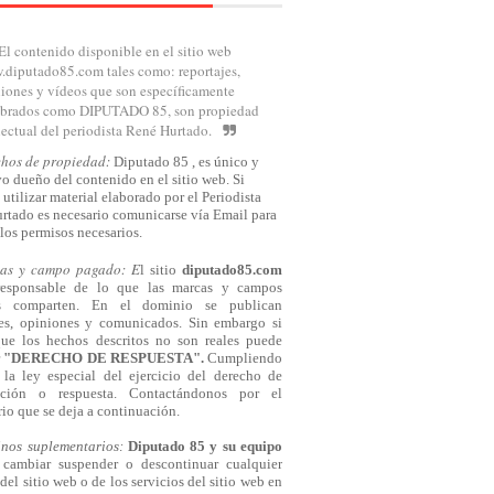
El contenido disponible en el sitio web
diputado85.com tales como: reportajes,
iones y vídeos que son específicamente
brados como DIPUTADO 85, son propiedad
lectual del periodista René Hurtado.
chos de propiedad:
Diputado 85 , es único y
o dueño del contenido en el sitio web. Si
 utilizar material elaborado por el Periodista
rtado es necesario comunicarse
vía
Email para
los permisos necesarios.
cas y campo pagado: E
l sitio
diputado85.com
responsable de lo que las marcas y campos
s comparten. En el dominio se publican
jes, opiniones y comunicados. Sin embargo si
que los hechos descritos no son reales puede
r
"DERECHO DE RESPUESTA".
Cumpliendo
la ley especial del ejercicio del derecho de
cación o respuesta.
Contactándonos
por el
io que se deja a continuación.
inos suplementarios:
Diputado 85 y su equipo
cambiar suspender o descontinuar cualquier
del sitio web o de los servicios del sitio web en