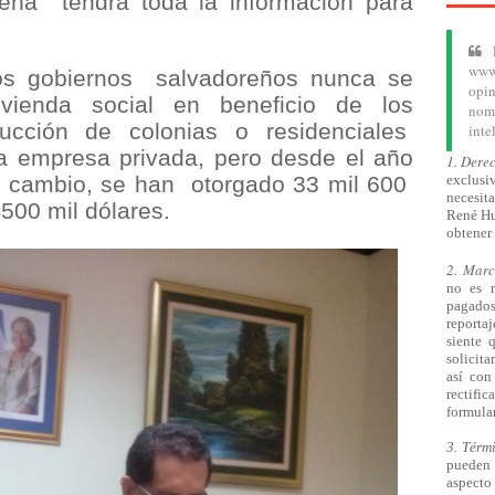
reña
tendrá toda la información para
www.
os gobiernos
salvadoreños nunca se
opin
ivienda social en beneficio de los
nom
rucción de colonias o residenciales
inte
a empresa privada, pero desde el año
1. Dere
l cambio, se han
otorgado 33 mil 600
exclusiv
necesita
500 mil dólares.
René Hu
obtener 
2. Mar
no es 
pagado
reporta
siente 
solicita
así
con 
rectifi
formular
3. Térm
pueden 
aspecto 