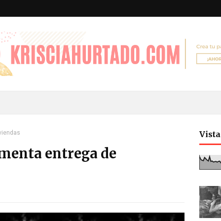
iviendas
Vist
ementa entrega de