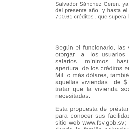
Salvador Sánchez Cerén, ya
del presente año
y hasta e
700.61 créditos , que supera l
Según el funcionario, las 
otorgar
a
los usuarios
salarios
mínimos
has
apertura
de los créditos e
Mil
o más dólares, tambié
aquellas viviendas
de $
tratar que la vivienda soc
necesitadas.
Esta propuesta de présta
para conocer sus facilid
sitio web www.fsv.gob.sv;