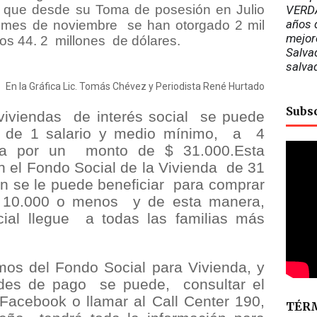
 que desde su Toma de posesión en Julio
VERDA
años d
l mes de noviembre
se han otorgado 2 mil
mejor
os 44. 2
millones
de dólares.
Salvad
salva
En la Gráfica Lic. Tomás Chévez y Periodista René Hurtado
Subs
viviendas
de interés social
se puede
de 1 salario y medio mínimo,
a
4
ta por un
monto de $ 31.000.Esta
n el Fondo Social de la Vivienda
de 31
n se le puede beneficiar
para comprar
 10.000 o menos
y de esta manera,
ial llegue
a todas las familias más
mos del Fondo Social para Vivienda, y
ades de pago
se puede,
consultar el
 Facebook o llamar al Call Center 190,
TÉRM