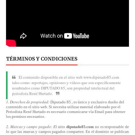
TÉRMINOS Y CONDICIONES
El contenido disponible en el sitio web www.diputado85.com
tales como: reportajes, opiniones y vídeos que son específicamente
nombrados como DIPUTADO 85, son propiedad intelectual del
periodista René Hurtado.
1. Derechos de propiedad:
Diputado 85 , es único y exclusivo dueño del
contenido en el sitio web. Si necesita utilizar material elaborado por el
Periodista René Hurtado es necesario comunicarse
vía
Email para obtener
los permisos necesarios.
2. Marcas y campo pagado: E
l sitio
diputado85.com
no es responsable de
lo que las marcas y campos pagados comparten. En el dominio se publican