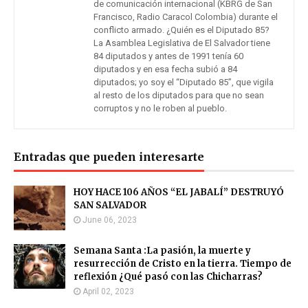
de comunicación internacional (KBRG de San
Francisco, Radio Caracol Colombia) durante el
conflicto armado. ¿Quién es el Diputado 85?
La Asamblea Legislativa de El Salvador tiene
84 diputados y antes de 1991 tenía 60
diputados y en esa fecha subió a 84
diputados; yo soy el “Diputado 85”, que vigila
al resto de los diputados para que no sean
corruptos y no le roben al pueblo.
Entradas que pueden interesarte
HOY HACE 106 AÑOS “EL JABALÍ” DESTRUYÓ
SAN SALVADOR
June 06, 2023
Semana Santa :La pasión, la muerte y
resurrección de Cristo en la tierra. Tiempo de
reflexión ¿Qué pasó con las Chicharras?
April 02, 2023