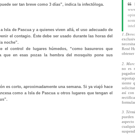
puede ser tan breve como 3 días”, indica la infectóloga.
www.
opin
nom
inte
a Isla de Pascua y a quienes viven allá, el uso adecuado de
1. Dere
venir el contagio. Éste debe ser usado durante las horas del
exclusiv
la noche”.
necesita
e el control de lugares húmedos, “como basureros que
René Hu
obtener 
ya que en esas pozas la hembra del mosquito pone sus
2. Mar
no es 
pagado
reporta
siente 
ción es corto, aproximadamente una semana. Si ya viajó hace
solicita
así
con 
rancesa como a Isla de Pascua u otros lugares que tengan el
rectifi
rus”.
formular
3. Térm
pueden 
aspecto 
cualqu
suspend