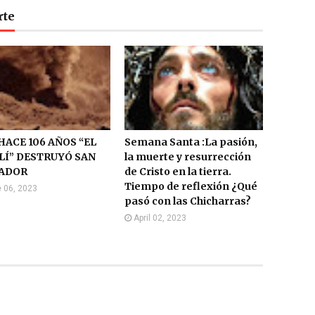
rte
HACE 106 AÑOS “EL
Semana Santa :La pasión,
LÍ” DESTRUYÓ SAN
la muerte y resurrección
ADOR
de Cristo en la tierra.
Tiempo de reflexión ¿Qué
 06, 2023
pasó con las Chicharras?
April 02, 2023