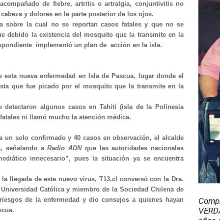
compañado de fiebre, artritis o artralgia, conjuntivitis no
cabeza y dolores en la parte posterior de los ojos.
a sobre la cual no se reportan casos fatales y que no se
e debido la existencia del mosquito que la transmite en la
espondiente implementó un plan de acción en la isla.
e esta nueva enfermedad en Isla de Pascua, lugar donde el
sta que fue picado por el mosquito que la transmite en la
detectaron algunos casos en Tahití (isla de la Polinesia
fatales ni llamó mucho la atención médica.
a un solo confirmado y 40 casos en observación, el alcalde
s, señalando a
Radio ADN
que las autoridades nacionales
diático innecesario”, pues la situación ya se encuentra
 la llegada de este nuevo virus, T13.cl conversó con la Dra.
la Universidad Católica y miembro de la Sociedad Chilena de
s riesgos de la enfermedad y dio consejos a quienes hayan
Compr
VERDA
scua.