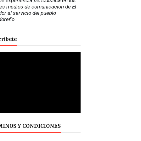
e experiencia periodística en los 
es medios de comunicación de El 
or al servicio del pueblo 
doreño.
cribete
INOS Y CONDICIONES