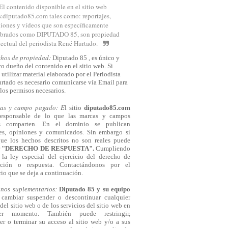
El contenido disponible en el sitio web
diputado85.com tales como: reportajes,
iones y vídeos que son específicamente
brados como DIPUTADO 85, son propiedad
lectual del periodista René Hurtado.
chos de propiedad:
Diputado 85 , es único y
o dueño del contenido en el sitio web. Si
 utilizar material elaborado por el Periodista
rtado es necesario comunicarse
vía
Email para
los permisos necesarios.
cas y campo pagado: E
l sitio
diputado85.com
responsable de lo que las marcas y campos
s comparten. En el dominio se publican
jes, opiniones y comunicados. Sin embargo si
que los hechos descritos no son reales puede
r
"DERECHO DE RESPUESTA".
Cumpliendo
la ley especial del ejercicio del derecho de
cación o respuesta.
Contactándonos
por el
io que se deja a continuación.
inos suplementarios:
Diputado 85 y su equipo
cambiar suspender o descontinuar cualquier
del sitio web o de los servicios del sitio web en
ier momento. También puede restringir,
er o terminar su acceso al sitio web y/o a sus