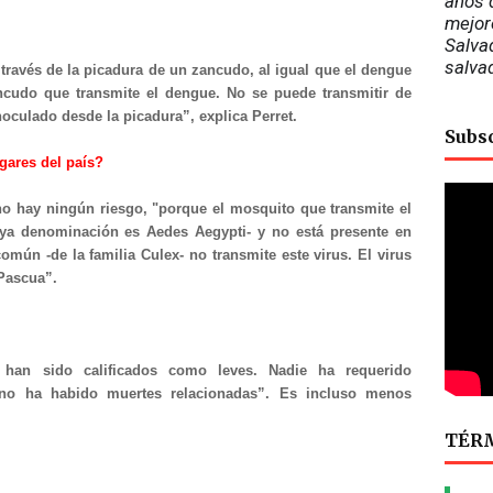
años d
mejor
Salvad
salva
 través de la picadura de un zancudo, al igual que el dengue
ncudo que transmite el dengue. No se puede transmitir de
noculado desde la picadura”, explica Perret.
Subs
ugares del país?
no hay ningún riesgo, "porque el mosquito que transmite el
uya denominación es Aedes Aegypti- y no está presente en
omún -de la familia Culex- no transmite este virus. El virus
 Pascua”.
han sido calificados como leves. Nadie ha requerido
 no ha habido muertes relacionadas”. Es incluso menos
TÉRM