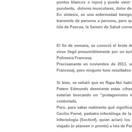
puntos blancos o rojos) y puede venir a
purulenta, dolores musculares, dolor de 
En síntesis, es una enfermedad benign
transmite de persona a persona, pero qu
Isla de Pascua, la Seremi de Salud corr
El fin de semana, se conoció el brote d
virus llegó presumiblemente por un turi
Polinesia Francesa.
Precisamente en noviembre de 2013, se 
Francesa), pero ninguno tuvo resultados 
Si bien, se señaló que en Rapa Nui habí
Petero Edmunds desmiente estas cifra
estarían buscando un “protagonismo me
controlada.
Pero, para saber realmente qué significa
Cecilia Perret, pediatra infectóloga de 
Infectología (Sochinf), quien aclaró lo
viajado (o planeen ir pronto) a Isla de Pa