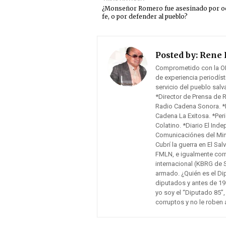
¿Monseñor Romero fue asesinado por od
fe, o por defender al pueblo?
Posted by:
Rene 
Comprometido con la O
de experiencia periodís
servicio del pueblo sal
*Director de Prensa de 
Radio Cadena Sonora. *F
Cadena La Exitosa. *Peri
Colatino. *Diario El Inde
Comunicaciónes del Mini
Cubrí la guerra en El Sa
FMLN, e igualmente cor
internacional (KBRG de 
armado. ¿Quién es el Di
diputados y antes de 19
yo soy el “Diputado 85”,
corruptos y no le roben 