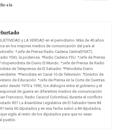
io a la
Hurtado
BJETIVIDAD y LA VERDAD en el periodismo. Más de 40 años
tica en los mejores medios de comunicación del país al
vadoreño: *Jefe de Prensa Radio Cadena Central(YSKT).
Radio YSKL la poderosa. *Radio Cadena YSU. *Jefe de Prensa
otoperiodista de Diario El Mundo. *Jefe de Prensa de Radio
odista de Teleprensa de El Salvador. *Periodista Diario
pendiente. *Periodista en Canal 10 de Televisión. *Director de
sterio de Educación. *Jefe de Prensa en la Corte de Cuentas.
lvador desde 1970 a 1992, los diálogos entre el gobierno y el
responsal de guerra en diferentes medios de comunicación
San Francisco, Radio Caracol Colombia) durante el conflicto
putado 85? La Asamblea Legislativa de El Salvador tiene 84
91 tenía 60 diputados y en esa fecha subió a 84 diputados;
 que vigila al resto de los diputados para que no sean
al pueblo.