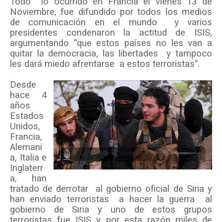
Todo
lo ocurrido en Francia el vienes 13 de
Noviembre, fue difundido por todos los medios
de comunicación en el mundo
y varios
presidentes condenaron la actitud de ISIS,
argumentando “que estos países no les van a
quitar la democracia, las libertades
y tampoco
les dará miedo afrentarse
a estos terroristas”.
Desde
hace 4
años
Estados
Unidos,
Francia,
Alemani
a, Italia e
Inglaterr
a, han
tratado de derrotar
al gobierno oficial de Siria y
han enviado terroristas
a hacer la guerra
al
gobierno de Siria y uno de estos grupos
terroristas fue ISIS y por esta razón miles de