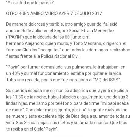
"Y a Usted qué le parece".
OTRO BUEN AMIGO MURIÓ AYER 7 DE JULIO 2017
De manera dolorosa y terrible, otro amigo querido, falleció
anoche -6 de Julio- en el Seguro Social Efraín Menéndez
("PAYIN") que la década de los 60' junto a mi
hermano Alejandro, quien murió, y Toño Medrano, dirigieron el
famoso Club los "incognitos" que todos los domingos realizaban
fiestas frente a la Policía Nacional Civil.
"Payin" por fumar demasiado, sus pulmones, le trabajaban en
un 40% y su mal funcionamiento estaba por quitarle la vida.
Tubo una recaída, por lo que fue ingresado al "MQ del ISSS".
Su querida esposa me comunicó adolorida que ayer 6 de julio a
las 11:30 de la noche, había fallecido e igualmente, una de sus 3
lindas hijas, me llamó por teléfono para decirme "mi papi acaba
de morir". Con dolor me pregunto, por qué la gente malvada no
se muere y éste excelente hijo de Dios deja a su amor de toda su
vida: Sus 3 lindas hijas, sus nietos y su amada esposa .Que Dios
te reciba en el Cielo."Payin".