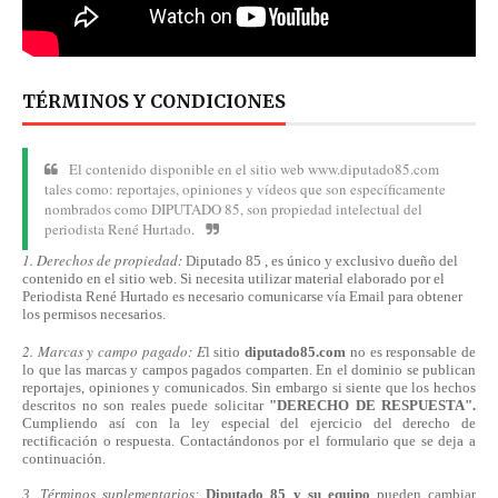
TÉRMINOS Y CONDICIONES
El contenido disponible en el sitio web www.diputado85.com
tales como: reportajes, opiniones y vídeos que son específicamente
nombrados como DIPUTADO 85, son propiedad intelectual del
periodista René Hurtado.
1. Derechos de propiedad:
Diputado 85 , es único y exclusivo dueño del
contenido en el sitio web. Si necesita utilizar material elaborado por el
Periodista René Hurtado es necesario comunicarse
vía
Email para obtener
los permisos necesarios.
2. Marcas y campo pagado: E
l sitio
diputado85.com
no es responsable de
lo que las marcas y campos pagados comparten. En el dominio se publican
reportajes, opiniones y comunicados. Sin embargo si siente que los hechos
descritos no son reales puede solicitar
"DERECHO DE RESPUESTA".
Cumpliendo
así
con la ley especial del ejercicio del derecho de
rectificación o respuesta.
Contactándonos
por el formulario que se deja a
continuación.
3. Términos suplementarios:
Diputado 85 y su equipo
pueden cambiar