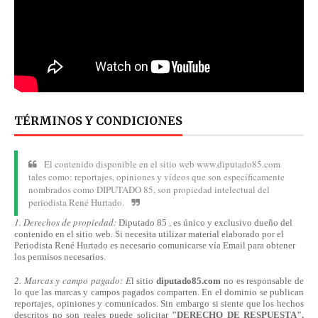
TÉRMINOS Y CONDICIONES
El contenido disponible en el sitio web www.diputado85.com
tales como: reportajes, opiniones y vídeos que son específicamente
nombrados como DIPUTADO 85, son propiedad intelectual del
periodista René Hurtado.
1. Derechos de propiedad:
Diputado 85 , es único y exclusivo dueño del
contenido en el sitio web. Si necesita utilizar material elaborado por el
Periodista René Hurtado es necesario comunicarse
vía
Email para obtener
los permisos necesarios.
2. Marcas y campo pagado: E
l sitio
diputado85.com
no es responsable de
lo que las marcas y campos pagados comparten. En el dominio se publican
reportajes, opiniones y comunicados. Sin embargo si siente que los hechos
descritos no son reales puede solicitar
"DERECHO DE RESPUESTA".