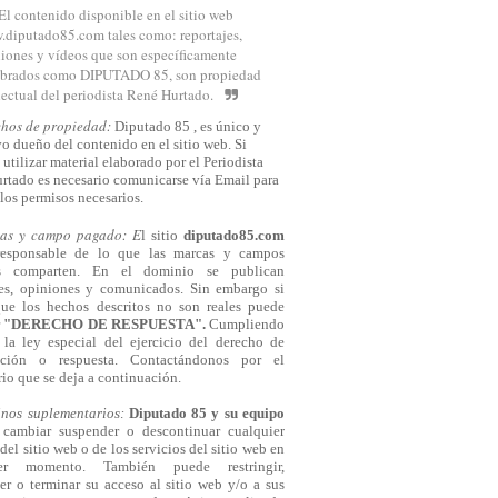
El contenido disponible en el sitio web
diputado85.com tales como: reportajes,
iones y vídeos que son específicamente
brados como DIPUTADO 85, son propiedad
lectual del periodista René Hurtado.
chos de propiedad:
Diputado 85 , es único y
o dueño del contenido en el sitio web. Si
 utilizar material elaborado por el Periodista
rtado es necesario comunicarse
vía
Email para
los permisos necesarios.
cas y campo pagado: E
l sitio
diputado85.com
responsable de lo que las marcas y campos
s comparten. En el dominio se publican
jes, opiniones y comunicados. Sin embargo si
que los hechos descritos no son reales puede
r
"DERECHO DE RESPUESTA".
Cumpliendo
la ley especial del ejercicio del derecho de
cación o respuesta.
Contactándonos
por el
io que se deja a continuación.
inos suplementarios:
Diputado 85 y su equipo
cambiar suspender o descontinuar cualquier
del sitio web o de los servicios del sitio web en
ier momento. También puede restringir,
er o terminar su acceso al sitio web y/o a sus