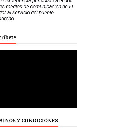
e experiencia periodística en los 
es medios de comunicación de El 
or al servicio del pueblo 
doreño.
cribete
INOS Y CONDICIONES