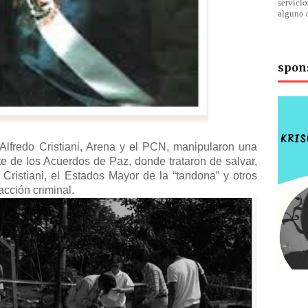
servici
alguno 
spon
lfredo Cristiani, Arena y el PCN, manipularon una
te de los Acuerdos de Paz, donde trataron de salvar,
 Cristiani, el Estados Mayor de la “tandona” y otros
acción criminal.