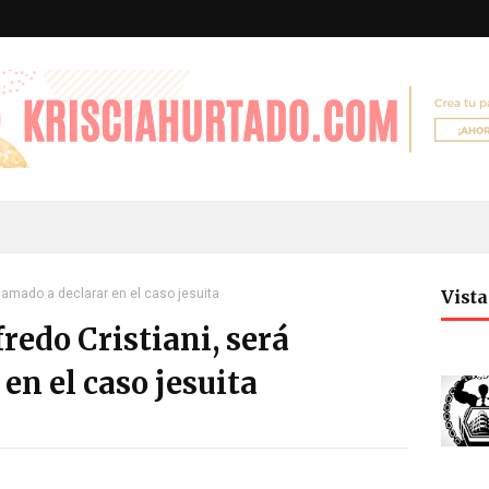
 llamado a declarar en el caso jesuita
Vist
redo Cristiani, será
en el caso jesuita