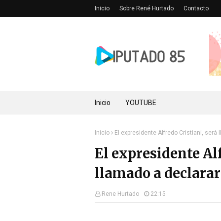
Inicio
Sobre René Hurtado
Contacto
Inicio
YOUTUBE
Inicio
El expresidente Alfredo Cristiani, será
El expresidente Alf
llamado a declarar 
Rene Hurtado
22:15