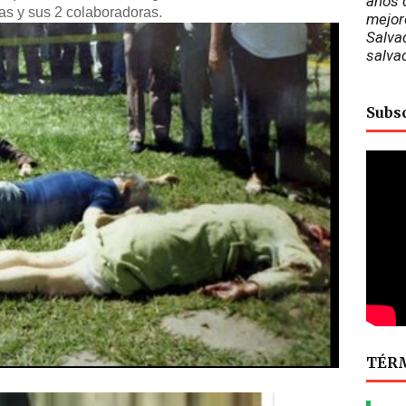
años d
tas y sus 2 colaboradoras.
mejor
Salvad
salva
Subs
TÉRM