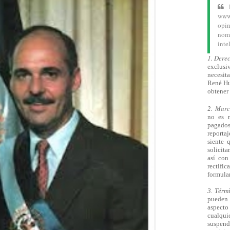
www.
opin
nom
inte
1. Dere
exclusiv
necesita
René Hu
obtener 
2. Mar
no es 
pagado
reporta
siente 
solicita
así
con 
rectifi
formular
3. Térm
pueden 
aspecto 
cualqu
suspend