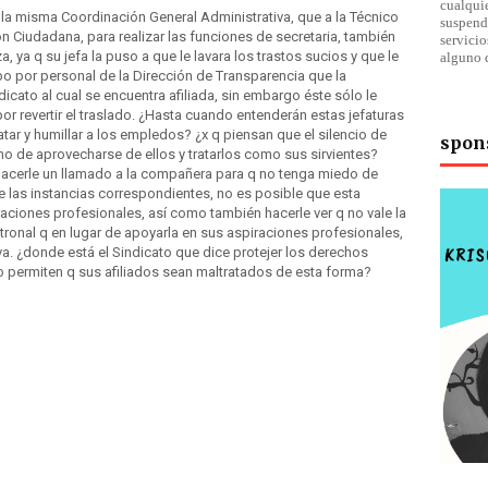
cualqu
la misma Coordinación General Administrativa, que a la Técnico
suspend
n Ciudadana, para realizar las funciones de secretaria, también
servici
, ya q su jefa la puso a que le lavara los trastos sucios y que le
alguno 
supo por personal de la Dirección de Transparencia que la
cato al cual se encuentra afiliada, sin embargo éste sólo le
or revertir el traslado. ¿Hasta cuando entenderán estas jefaturas
ar y humillar a los empledos? ¿x q piensan que el silencio de
spon
 de aprovecharse de ellos y tratarlos como sus sirvientes?
acerle un llamado a la compañera para q no tenga miedo de
te las instancias correspondientes, no es posible que esta
raciones profesionales, así como también hacerle ver q no vale la
tronal q en lugar de apoyarla en sus aspiraciones profesionales,
va. ¿donde está el Sindicato que dice protejer los derechos
o permiten q sus afiliados sean maltratados de esta forma?