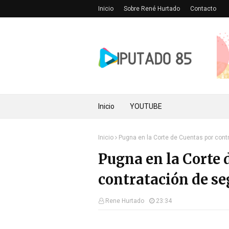
Inicio
Sobre René Hurtado
Contacto
Inicio
YOUTUBE
Inicio
Pugna en la Corte de Cuentas por cont
Pugna en la Corte 
contratación de se
Rene Hurtado
23:34