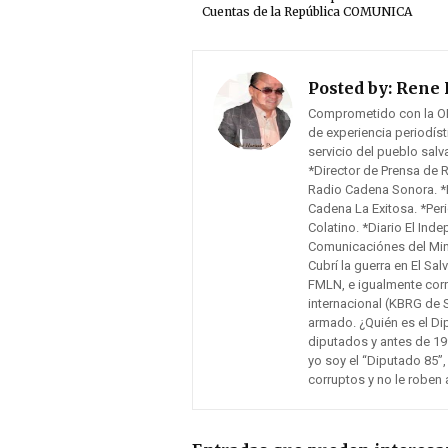
Cuentas de la República COMUNICA
Posted by:
Rene 
Comprometido con la O
de experiencia periodís
servicio del pueblo sal
*Director de Prensa de 
Radio Cadena Sonora. *F
Cadena La Exitosa. *Peri
Colatino. *Diario El Inde
Comunicaciónes del Mini
Cubrí la guerra en El Sa
FMLN, e igualmente cor
internacional (KBRG de 
armado. ¿Quién es el Di
diputados y antes de 19
yo soy el “Diputado 85”,
corruptos y no le roben 