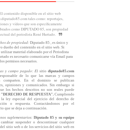
El contenido disponible en el sitio web
diputado85.com tales como: reportajes,
iones y vídeos que son específicamente
brados como DIPUTADO 85, son propiedad
lectual del periodista René Hurtado.
chos de propiedad:
Diputado 85 , es único y
o dueño del contenido en el sitio web. Si
 utilizar material elaborado por el Periodista
rtado es necesario comunicarse
vía
Email para
los permisos necesarios.
cas y campo pagado: E
l sitio
diputado85.com
responsable de lo que las marcas y campos
s comparten. En el dominio se publican
jes, opiniones y comunicados. Sin embargo si
que los hechos descritos no son reales puede
r
"DERECHO DE RESPUESTA".
Cumpliendo
la ley especial del ejercicio del derecho de
cación o respuesta.
Contactándonos
por el
io que se deja a continuación.
inos suplementarios:
Diputado 85 y su equipo
cambiar suspender o descontinuar cualquier
del sitio web o de los servicios del sitio web en