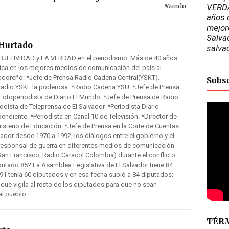
Mundo
VERDA
años d
mejor
Salvad
Hurtado
salva
BJETIVIDAD y LA VERDAD en el periodismo. Más de 40 años
tica en los mejores medios de comunicación del país al
vadoreño: *Jefe de Prensa Radio Cadena Central(YSKT).
Subs
Radio YSKL la poderosa. *Radio Cadena YSU. *Jefe de Prensa
otoperiodista de Diario El Mundo. *Jefe de Prensa de Radio
odista de Teleprensa de El Salvador. *Periodista Diario
pendiente. *Periodista en Canal 10 de Televisión. *Director de
sterio de Educación. *Jefe de Prensa en la Corte de Cuentas.
lvador desde 1970 a 1992, los diálogos entre el gobierno y el
responsal de guerra en diferentes medios de comunicación
San Francisco, Radio Caracol Colombia) durante el conflicto
putado 85? La Asamblea Legislativa de El Salvador tiene 84
91 tenía 60 diputados y en esa fecha subió a 84 diputados;
 que vigila al resto de los diputados para que no sean
al pueblo.
TÉRM