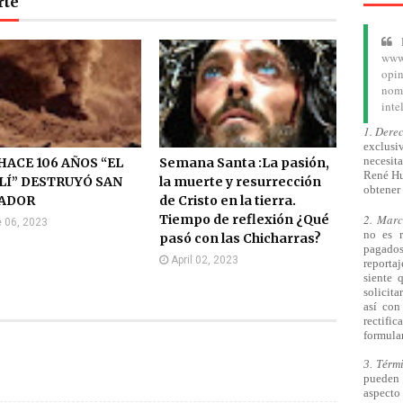
rte
www.
opin
nom
inte
1. Dere
exclusiv
necesita
HACE 106 AÑOS “EL
Semana Santa :La pasión,
René Hu
LÍ” DESTRUYÓ SAN
la muerte y resurrección
obtener 
ADOR
de Cristo en la tierra.
Tiempo de reflexión ¿Qué
2. Mar
 06, 2023
no es 
pasó con las Chicharras?
pagado
April 02, 2023
reporta
siente 
solicita
así
con 
rectifi
formular
3. Térm
pueden 
aspecto 