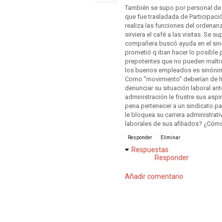
También se supo por personal de 
que fue trasladada de Participació
realiza las funciones del ordenanza
sirviera el café a las visitas. Se 
compañera buscó ayuda en el sindi
prometió q iban hacer lo posible p
prepotentes que no pueden maltrat
los buenos empleados es sinónimo
Como "movimiento" deberían de h
denunciar su situación laboral an
administración le frustre sus aspi
pena pertenecer a un sindicato pa
le bloquea su carrera administrati
laborales de sus afiliados? ¿Cóm
Responder
Eliminar
Respuestas
Responder
Añadir comentario