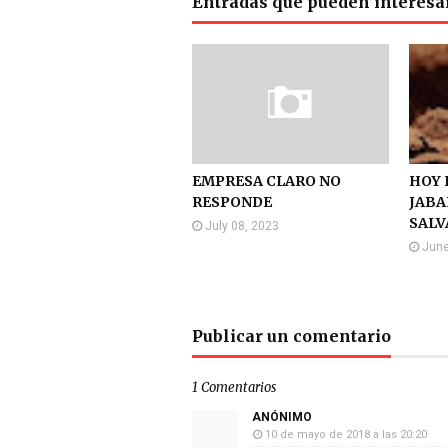
Entradas que pueden interesa
EMPRESA CLARO NO
HOY 
RESPONDE
JABA
SALV
July 08, 2023
June
Publicar un comentario
1 Comentarios
ANÓNIMO
10 de mayo de 2018 a las 20:20