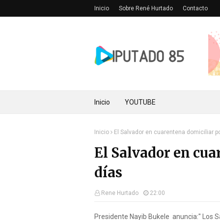
Inicio
Sobre René Hurtado
Contacto
Inicio
YOUTUBE
Inicio
El Salvador en cuarentena domiciliar p
El Salvador en cua
días
Rene Hurtado
22:00
Presidente Nayib Bukele anuncia:" Los S