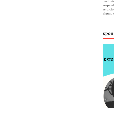
cualqu
suspend
servici
alguno 
spon