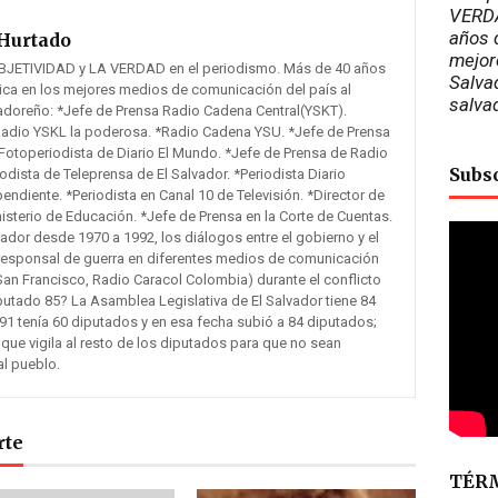
VERDA
años d
Hurtado
mejor
BJETIVIDAD y LA VERDAD en el periodismo. Más de 40 años
Salvad
tica en los mejores medios de comunicación del país al
salva
vadoreño: *Jefe de Prensa Radio Cadena Central(YSKT).
Radio YSKL la poderosa. *Radio Cadena YSU. *Jefe de Prensa
otoperiodista de Diario El Mundo. *Jefe de Prensa de Radio
Subs
odista de Teleprensa de El Salvador. *Periodista Diario
pendiente. *Periodista en Canal 10 de Televisión. *Director de
sterio de Educación. *Jefe de Prensa en la Corte de Cuentas.
lvador desde 1970 a 1992, los diálogos entre el gobierno y el
responsal de guerra en diferentes medios de comunicación
San Francisco, Radio Caracol Colombia) durante el conflicto
putado 85? La Asamblea Legislativa de El Salvador tiene 84
91 tenía 60 diputados y en esa fecha subió a 84 diputados;
 que vigila al resto de los diputados para que no sean
al pueblo.
rte
TÉRM