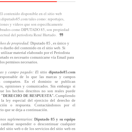
El contenido disponible en el sitio web
diputado85.com tales como: reportajes,
iones y vídeos que son específicamente
brados como DIPUTADO 85, son propiedad
lectual del periodista René Hurtado.
chos de propiedad:
Diputado 85 , es único y
o dueño del contenido en el sitio web. Si
 utilizar material elaborado por el Periodista
rtado es necesario comunicarse
vía
Email para
los permisos necesarios.
cas y campo pagado: E
l sitio
diputado85.com
responsable de lo que las marcas y campos
s comparten. En el dominio se publican
jes, opiniones y comunicados. Sin embargo si
que los hechos descritos no son reales puede
r
"DERECHO DE RESPUESTA".
Cumpliendo
la ley especial del ejercicio del derecho de
cación o respuesta.
Contactándonos
por el
io que se deja a continuación.
inos suplementarios:
Diputado 85 y su equipo
cambiar suspender o descontinuar cualquier
del sitio web o de los servicios del sitio web en