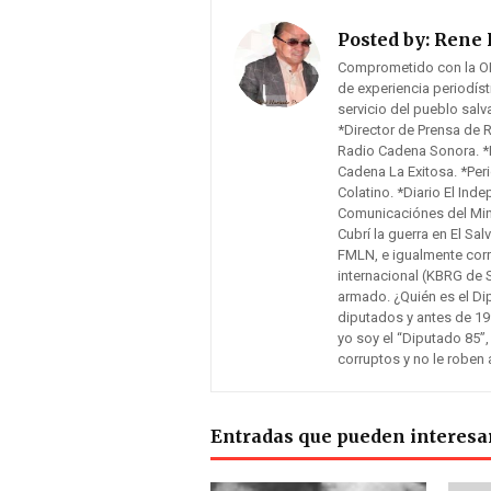
Posted by:
Rene 
Comprometido con la O
de experiencia periodís
servicio del pueblo sal
*Director de Prensa de 
Radio Cadena Sonora. *F
Cadena La Exitosa. *Peri
Colatino. *Diario El Inde
Comunicaciónes del Mini
Cubrí la guerra en El Sa
FMLN, e igualmente cor
internacional (KBRG de 
armado. ¿Quién es el Di
diputados y antes de 19
yo soy el “Diputado 85”,
corruptos y no le roben 
Entradas que pueden interesa