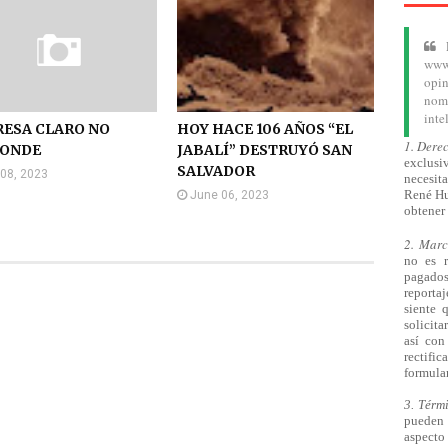
www.
opin
nom
inte
ESA CLARO NO
HOY HACE 106 AÑOS “EL
1. Dere
PONDE
JABALÍ” DESTRUYÓ SAN
exclusiv
SALVADOR
 08, 2023
necesita
René Hu
June 06, 2023
obtener 
2. Mar
no es 
pagado
reporta
siente 
solicita
así
con 
rectifi
formular
3. Térm
pueden 
aspecto 