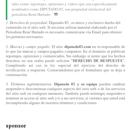
tales como: reportajes, opiniones y vídeos que son específicamente
nombrados como DIPUTADO 85, son propiedad intelectual del
periodista René Hurtado.
1. Derechos de propiedad:
Diputado 85 , es único y exclusivo dueño del
contenido en el sitio web. Si necesita utilizar material elaborado por el
Periodista René Hurtado es necesario comunicarse
vía
Email para obtener
los permisos necesarios.
2. Marcas y campo pagado: E
l sitio
diputado85.com
no es responsable de
lo que las marcas y campos pagados comparten. En el dominio se publican
reportajes, opiniones y comunicados. Sin embargo si siente que los hechos
descritos no son reales puede solicitar
"DERECHO DE RESPUESTA".
Cumpliendo
así
con la ley especial del ejercicio del derecho de
rectificación o respuesta.
Contactándonos
por el formulario que se deja a
continuación.
3. Términos suplementarios:
Diputado 85 y su equipo
pueden cambiar
suspender o descontinuar cualquier aspecto del sitio web o de los servicios
del sitio web en cualquier momento. También puede restringir, suspender o
terminar su acceso al sitio web y/o a sus servicios, si creemos que usted está
incumpliendo alguno de nuestros
términos
y condiciones.
sponsor