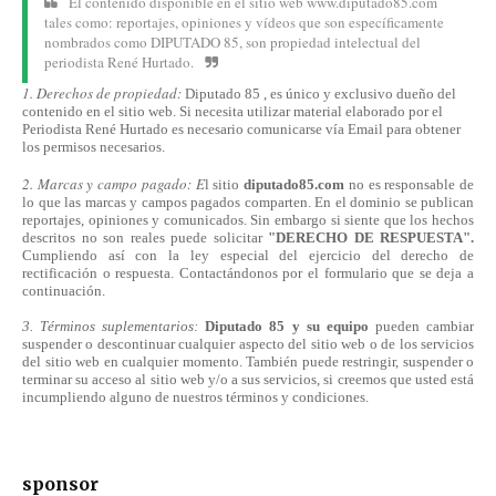
El contenido disponible en el sitio web www.diputado85.com
tales como: reportajes, opiniones y vídeos que son específicamente
nombrados como DIPUTADO 85, son propiedad intelectual del
periodista René Hurtado.
1. Derechos de propiedad:
Diputado 85 , es único y exclusivo dueño del
contenido en el sitio web. Si necesita utilizar material elaborado por el
Periodista René Hurtado es necesario comunicarse
vía
Email para obtener
los permisos necesarios.
2. Marcas y campo pagado: E
l sitio
diputado85.com
no es responsable de
lo que las marcas y campos pagados comparten. En el dominio se publican
reportajes, opiniones y comunicados. Sin embargo si siente que los hechos
descritos no son reales puede solicitar
"DERECHO DE RESPUESTA".
Cumpliendo
así
con la ley especial del ejercicio del derecho de
rectificación o respuesta.
Contactándonos
por el formulario que se deja a
continuación.
3. Términos suplementarios:
Diputado 85 y su equipo
pueden cambiar
suspender o descontinuar cualquier aspecto del sitio web o de los servicios
del sitio web en cualquier momento. También puede restringir, suspender o
terminar su acceso al sitio web y/o a sus servicios, si creemos que usted está
incumpliendo alguno de nuestros
términos
y condiciones.
sponsor