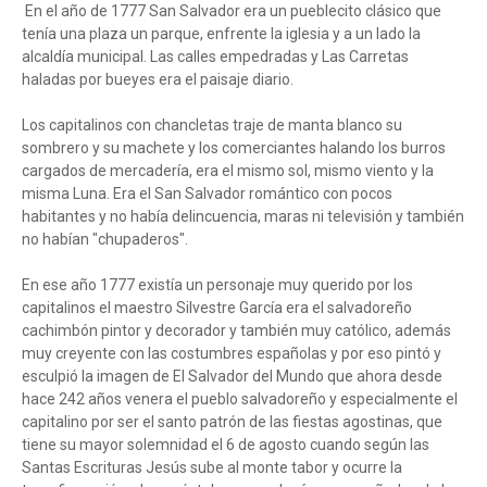
En el año de 1777 San Salvador era un pueblecito clásico que
tenía una plaza un parque, enfrente la iglesia y a un lado la
alcaldía municipal. Las calles empedradas y Las Carretas
haladas por bueyes era el paisaje diario.
Los capitalinos con chancletas traje de manta blanco su
sombrero y su machete y los comerciantes halando los burros
cargados de mercadería, era el mismo sol, mismo viento y la
misma Luna. Era el San Salvador romántico con pocos
habitantes y no había delincuencia, maras ni televisión y también
no habían "chupaderos".
En ese año 1777 existía un personaje muy querido por los
capitalinos el maestro Silvestre García era el salvadoreño
cachimbón pintor y decorador y también muy católico, además
muy creyente con las costumbres españolas y por eso pintó y
esculpió la imagen de El Salvador del Mundo que ahora desde
hace 242 años venera el pueblo salvadoreño y especialmente el
capitalino por ser el santo patrón de las fiestas agostinas, que
tiene su mayor solemnidad el 6 de agosto cuando según las
Santas Escrituras Jesús sube al monte tabor y ocurre la