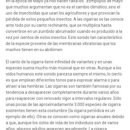
en la época de Mayo ya nos hacen falta los “zompopos de mayo”
que muchos argumentan que no es el cambio climático, sino el
uso de insecticidas que usan los agricultores y que provocan la
pérdida de estos pequeños insectos. A las cigarras se las conoce
ante todo por su canto rechinante, que se multiplica hasta
convertirse en un zumbido abrumador cuando es producido a la
vez por cientos de estos insectos. Este sonido tan característico
de la especie proviene de las membranas vibratorias que los
machos tienen en su abdómen.
El canto de la cigarra tiene infinidad de variantes y en unas
especies suena mucho más musical que en otras. Aunque a los
oídos humanos este sonido parezca siempre el mismo, lo cierto
es que emplean diferentes tonos para expresar alarma o para
atraer a las hembras. Las cigarras son también famosas por su
tendencia a desaparecer completamente durante varios años
para reaparecer con renovado vigor a intervalos regulares. Sólo
unas pocas de las aproximadamente 3.000 especies de cigarra
existentes tienen esta costumbre (la cigarra periódica es un
ejemplo de ello). Otras se conocen como cigarras anuales debido
a que, aunque los ciclos de vida de los individuos son de varios
años, algunos adultos aparecen anualmente. La cigarra