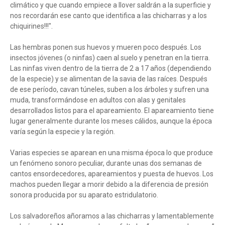
climático y que cuando empiece a llover saldrán a la superficie y
nos recordarán ese canto que identifica a las chicharras y a los
chiquirines!!!".
Las hembras ponen sus huevos y mueren poco después. Los
insectos jóvenes (o ninfas) caen al suelo y penetran en la tierra.
Las ninfas viven dentro de la tierra de 2 a 17 años (dependiendo
de la especie) y se alimentan de la savia de las raíces. Después
de ese período, cavan túneles, suben a los árboles y sufren una
muda, transformándose en adultos con alas y genitales
desarrollados listos para el apareamiento. El apareamiento tiene
lugar generalmente durante los meses cálidos, aunque la época
varía según la especie y la región.
Varias especies se aparean en una misma época lo que produce
un fenómeno sonoro peculiar, durante unas dos semanas de
cantos ensordecedores, apareamientos y puesta de huevos. Los
machos pueden llegar a morir debido a la diferencia de presión
sonora producida por su aparato estridulatorio.
Los salvadoreños añoramos a las chicharras y lamentablemente