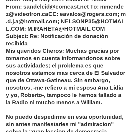
From: sandelcid@comcast.net To: mmende
z@videotron.caCC: eavalos@rogers.com; m
.d.j.a@hotmail.com; NELSONP35@HOTMAI
L.COM; M.IRAHETA@HOTMAIL.COM
Subject: Re: Notificación de donación
recibida
Mis queridos Cheros: Muchas gracias por
tomarnos en cuenta informandonos sobre
sus actividades; el problema es que
nosotros estamos mas cerca de El Salvador
que de Ottawa-Gatineau. Sin embargo,
nosotros, -me refiero a mi esposa Ana Lidia
y yo, Roberto-, tampoco le hemos fallado a
la Radio ni mucho menos a William.
No puedo despedirme en esta oportunidad,
sin antes manifestarles mi "admiracion"
sobre la "gran leccion de democracia,