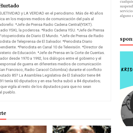
cualqu
Hurtado
suspend
servici
BJETIVIDAD y LA VERDAD en el periodismo. Más de 40 años
alguno 
tica en los mejores medios de comunicación del país al
vadoreño: *Jefe de Prensa Radio Cadena Central(YSKT).
Radio YSKL la poderosa. *Radio Cadena YSU. *Jefe de Prensa
otoperiodista de Diario El Mundo. *Jefe de Prensa de Radio
spon
odista de Teleprensa de El Salvador. *Periodista Diario
pendiente. *Periodista en Canal 10 de Televisión. *Director de
sterio de Educación. *Jefe de Prensa en la Corte de Cuentas.
lvador desde 1970 a 1992, los diálogos entre el gobierno y el
responsal de guerra en diferentes medios de comunicación
San Francisco, Radio Caracol Colombia) durante el conflicto
putado 85? La Asamblea Legislativa de El Salvador tiene 84
91 tenía 60 diputados y en esa fecha subió a 84 diputados;
 que vigila al resto de los diputados para que no sean
al pueblo.
rte