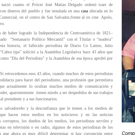
a nació cuanto el Prócer José Matías Delgado ordenó traer de
con dineros del pueblo y fue instalada en una
casa
ubicada en lo
Comercial, en el centro de San Salvador,frente al ex cine Apolo,
ro.
s de haber logrado la Independencia de Centroamérica de 1821–
amado “Semanario Político Mercantil” con el Titular o “madera”
a historia, el fallecido periodista de Diario Co Latino, Julio
Cabra tipa” solicitó a la Asamblea Legislativa hace 43 años que
 como “Día del Periodista” y la Asamblea de esa época aprobó por
 Si retrocedemos esos 43 años, cuando muchos de estos periodistas
todidacta para hacer del periodismo, una profesión que permitiera
 que actualmente lo ocultan muchos medios de comunicación y
poder, aparentemente tienen miedo a ser despedidos de sus trabajos
 al presidente y a sus funcionarios.
lo salvadoreño y la desconfianza que le tienen a los medios de
ue hacen estos medios en los noticieros y en las noticias
corruptos, los dueños de los medios, los periodistas serviles y
tas en televisión o en radio, algunos de estos periodistas de los
Compr
 que ahora es muy difícil determinar si hay corrupción entre