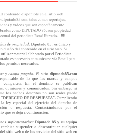
El contenido disponible en el sitio web
diputado85.com tales como: reportajes,
iones y vídeos que son específicamente
brados como DIPUTADO 85, son propiedad
lectual del periodista René Hurtado.
chos de propiedad:
Diputado 85 , es único y
o dueño del contenido en el sitio web. Si
 utilizar material elaborado por el Periodista
rtado es necesario comunicarse
vía
Email para
los permisos necesarios.
cas y campo pagado: E
l sitio
diputado85.com
responsable de lo que las marcas y campos
s comparten. En el dominio se publican
jes, opiniones y comunicados. Sin embargo si
que los hechos descritos no son reales puede
r
"DERECHO DE RESPUESTA".
Cumpliendo
la ley especial del ejercicio del derecho de
cación o respuesta.
Contactándonos
por el
io que se deja a continuación.
inos suplementarios:
Diputado 85 y su equipo
cambiar suspender o descontinuar cualquier
del sitio web o de los servicios del sitio web en