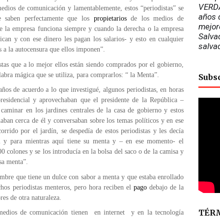
VERDA
edios de comunicación y lamentablemente, estos “periodistas” se
años d
e saben perfectamente que los
propietarios
de los medios de
mejor
e la empresa funciona siempre y cuando la derecha o la empresa
Salvad
ican y con ese dinero les pagan los salarios- y esto en cualquier
salva
s a la autocensura que ellos imponen”.
tas que a lo mejor ellos están siendo comprados por el gobierno,
abra mágica que se utiliza, para comprarlos: “ la Menta”.
Subs
ños de acuerdo a lo que investigué, algunos periodistas, en horas
residencial y aprovechaban que el presidente de la República –
a caminar en los jardines centrales de la casa de gobierno y estos
aban cerca de él y conversaban sobre los temas políticos y en ese
orrido por el jardín, se despedía de estos periodistas y les decía
di y para mientras aquí tiene su menta y – en ese momento- el
00 colones y se los introducía en la bolsa del saco o de la camisa y
osa menta”.
mbre que tiene un dulce con sabor a menta y que estaba enrollado
hos periodistas menteros, pero hora reciben el
pago
debajo de la
res de otra naturaleza.
TÉRM
medios de comunicación tienen en internet y en la tecnología