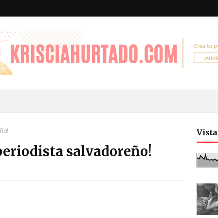
eño!
Vist
l periodista salvadoreño!