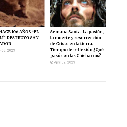
HACE 106 AÑOS “EL
Semana Santa :La pasión,
LÍ” DESTRUYÓ SAN
la muerte y resurrección
ADOR
de Cristo en la tierra.
Tiempo de reflexión ¿Qué
 06, 2023
pasó con las Chicharras?
April 02, 2023