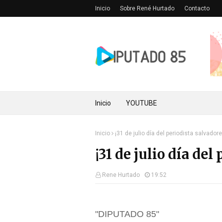
Inicio
Sobre René Hurtado
Contacto
Inicio
YOUTUBE
Inicio
¡31 de julio día del periodista salvador
¡31 de julio día de
Rene Hurtado
19:52
"DIPUTADO 85"