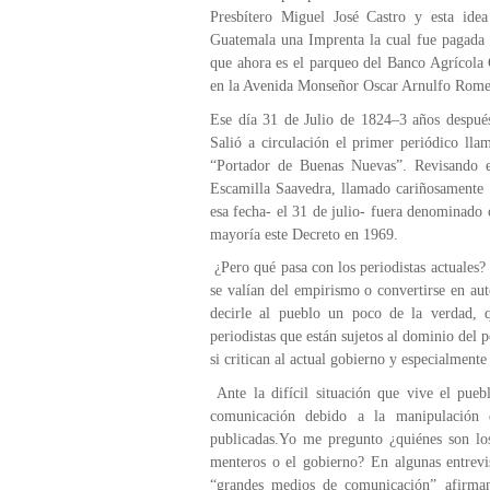
Presbítero Miguel José Castro y esta ide
Guatemala una Imprenta la cual fue pagada 
que ahora es el parqueo del Banco Agrícola 
en la Avenida Monseñor Oscar Arnulfo Rome
Ese día 31 de Julio de 1824–3 años despué
Salió a circulación el primer periódico ll
“Portador de Buenas Nuevas”. Revisando est
Escamilla Saavedra, llamado cariñosamente “
esa fecha- el 31 de julio- fuera denominado
mayoría este Decreto en 1969.
¿Pero qué pasa con los periodistas actuales?
se valían del empirismo o convertirse en au
decirle al pueblo un poco de la verdad,
periodistas que están sujetos al dominio del 
si critican al actual gobierno y especialmente
Ante la difícil situación que vive el pueb
comunicación debido a la manipulación q
publicadas.Yo me pregunto ¿quiénes son los 
menteros o el gobierno? En algunas entrevis
“grandes medios de comunicación” afirman