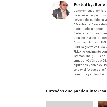
Posted by:
Rene 
Comprometido con la O
de experiencia periodís
servicio del pueblo sal
*Director de Prensa de 
Radio Cadena Sonora. *F
Cadena La Exitosa. *Peri
Colatino. *Diario El Inde
Comunicaciónes del Mini
Cubrí la guerra en El Sa
FMLN, e igualmente cor
internacional (KBRG de 
armado. ¿Quién es el Di
diputados y antes de 19
yo soy el “Diputado 85”,
corruptos y no le roben 
Entradas que pueden interesa