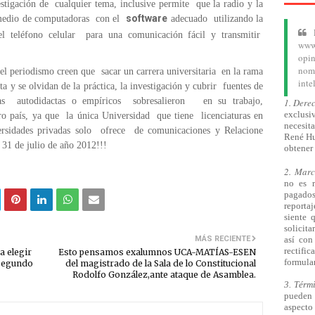
stigación de cualquier tema, inclusive permite que la radio y la
software
 medio de computadoras con el
adecuado utilizando la
n el teléfono celular para una comunicación fácil y transmitir
www.
opin
nom
 periodismo creen que sacar un carrera universitaria en la rama
inte
ta y se olvidan de la práctica, la investigación y cubrir fuentes de
tas autodidactas o empíricos sobresalieron en su trabajo,
1. Dere
exclusiv
ro país, ya que la única Universidad que tiene licenciaturas en
necesita
ersidades privadas solo ofrece de comunicaciones y Relacione
René Hu
e 31 de julio de año 2012!!!
obtener 
2. Mar
no es 
pagado
reporta
siente 
solicita
MÁS RECIENTE
así
con 
rectifi
a elegir
Esto pensamos exalumnos UCA-MATÍAS-ESEN
formular
 segundo
del magistrado de la Sala de lo Constitucional
Rodolfo González,ante ataque de Asamblea.
3. Térm
pueden 
aspecto 