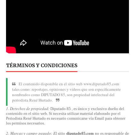
TÉRMINOS Y CONDICIONES
El contenido disponible en el sitio web www.diputado85.com
tales como: reportajes, opiniones y vídeos que son específicamente
nombrados como DIPUTADO 85, son propiedad intelectual del
periodista René Hurtado.
1. Derechos de propiedad:
Diputado 85 , es único y exclusivo dueño del
contenido en el sitio web. Si necesita utilizar material elaborado por el
Periodista René Hurtado es necesario comunicarse
vía
Email para obtener
los permisos necesarios.
2. Marcas y campo pagado: E
l sitio
diputado85.com
no es responsable de