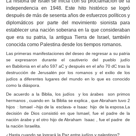
La
historia de
Israel
se inicia con su
proclamación de la
independencia
en
1948
. Este hito histórico se logró
después de más de sesenta años de esfuerzos políticos y
diplomáticos por parte del
movimiento sionista
para
establecer una nación soberana en la que consideraban
que era su patria, la antigua
Tierra de Israel
, también
conocida como
Palestina
desde los tiempos
romanos
.
Las primeras manifestaciones del deseo de regresar a su patria
se expresaron durante el cautiverio del pueblo judío
en
Babilonia
en el año
597 aC
y después en el año
70
dC tras la
destrucción de Jerusalén por los romanos y el exilio de los
judíos a diferentes lugares del mundo en lo que es conocido
como la
diáspora
.
De acuerdo a la Biblia, los judíos y los árabes son primos
hermanos , cuando en la Biblia se explica , que Abraham tuvo 2
hijos : Ismael –hijo de la esclava- e Isaac hijo de la esposa.La
decisión de Dios consistió en que Ismael, fue el padre de la
nación árabe y el otro hijo de Abraham Isaac , fue el padre de
la nación Israelita.
¿Hasta cuando se logrará la Paz entre judíos y palestinos­?