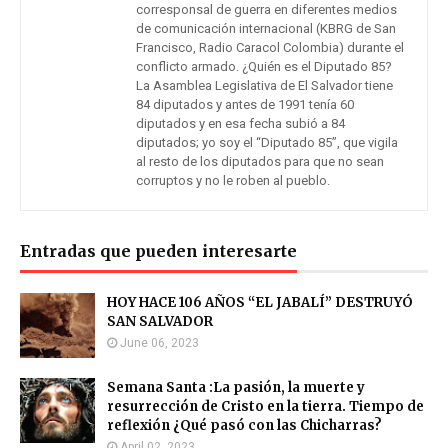
corresponsal de guerra en diferentes medios
de comunicación internacional (KBRG de San
Francisco, Radio Caracol Colombia) durante el
conflicto armado. ¿Quién es el Diputado 85?
La Asamblea Legislativa de El Salvador tiene
84 diputados y antes de 1991 tenía 60
diputados y en esa fecha subió a 84
diputados; yo soy el “Diputado 85”, que vigila
al resto de los diputados para que no sean
corruptos y no le roben al pueblo.
Entradas que pueden interesarte
HOY HACE 106 AÑOS “EL JABALÍ” DESTRUYÓ
SAN SALVADOR
June 06, 2023
Semana Santa :La pasión, la muerte y
resurrección de Cristo en la tierra. Tiempo de
reflexión ¿Qué pasó con las Chicharras?
April 02, 2023