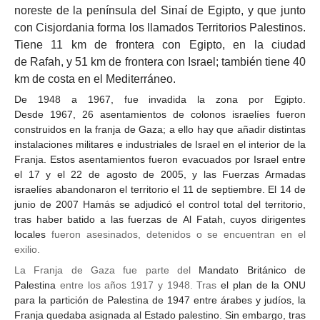
noreste de la
península del Sinaí
de
Egipto
, y que junto
con
Cisjordania
forma los llamados
Territorios Palestinos
.
Tiene 11 km de frontera con Egipto, en la ciudad
de
Rafah
, y 51 km de frontera con Israel; también tiene 40
km de costa en el
Mediterráneo
.
De 1948 a 1967, fue invadida la zona por
Egipto
.
Desde
1967
,
26 asentamientos de colonos israelíes fueron
construidos en la franja de Gaza; a ello hay que añadir distintas
instalaciones militares e industriales de Israel en el interior de la
Franja. Estos asentamientos fueron evacuados por Israel entre
el
17
y el
22 de agosto
de
2005
, y las Fuerzas Armadas
israelíes abandonaron el territorio el
11 de septiembre
. El
14 de
junio
de
2007
Hamás
se adjudicó el control total del territorio,
tras haber batido a las fuerzas de
Al Fatah
, cuyos dirigentes
locales
fueron asesinados, detenidos o se encuentran en el
exilio.
La Franja de Gaza fue parte del
Mandato Británico de
Palestina
entre los años 1917 y 1948. Tras
el
plan de la ONU
para la partición de Palestina de 1947
entre árabes y judíos, la
Franja quedaba asignada al Estado palestino. Sin embargo, tras