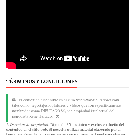
TÉRMINOS Y CONDICIONES
El contenido disponible en el sitio web www.diputado85.com
tales como: reportajes, opiniones y vídeos que son específicamente
nombrados como DIPUTADO 85, son propiedad intelectual del
periodista René Hurtado.
1. Derechos de propiedad:
Diputado 85 , es único y exclusivo dueño del
contenido en el sitio web. Si necesita utilizar material elaborado por el
Periodista René Hurtado es necesario comunicarse
vía
Email para obtener