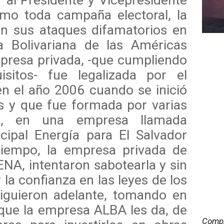
r al Presidente y Vicepresidente
omo toda campaña electoral, la
n sus ataques difamatorios en
za Bolivariana de las Américas
presa privada, -que cumpliendo
sitos- fue legalizada por el
n el año 2006 cuando se inició
 y que fue formada por varias
N, en una empresa llamada
cipal Energía para El Salvador
iempo, la empresa privada de
NA, intentaron sabotearla y sin
 la confianza en las leyes de los
siguieron adelante, tomando en
 que la empresa ALBA les da, de
Compr