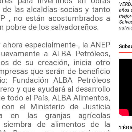
ares para invertirlos en obras
VERDA
de las alcaldías socias y tanto
años d
mejor
 , no están acostumbrados a
Salvad
ón pobre de los salvadoreños.
salva
y ahora especialmente-, la ANEP
Subs
uevamente a ALBA Petróleos,
s de su creación, inicia otro
mpresas que serán de beneficio
ño: Fundación ALBA Petróleos
brero y que ayudará al desarrollo
e todo el País, ALBA Alimentos,
on el Ministerio de Justicia
da en las granjas agrícolas
a siembra de alimentos de la
TÉRM