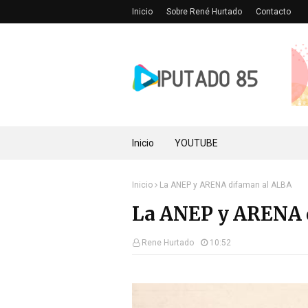
Inicio
Sobre René Hurtado
Contacto
Inicio
YOUTUBE
Inicio
La ANEP y ARENA difaman al ALBA
La ANEP y ARENA 
Rene Hurtado
10:52