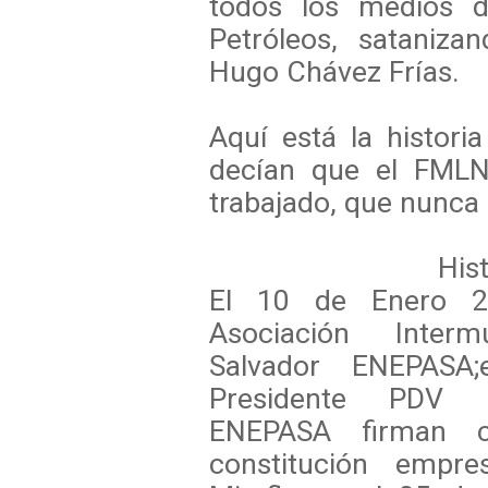
todos los medios d
Petróleos, sataniza
Hugo Chávez Frías.
Aquí está la histor
decían que el FMLN-
trabajado, que nunca
Histor
El 10 de Enero 20
Asociación Inter
Salvador
ENEPASA
Presidente PDV 
ENEPASA
firman 
constitución empr