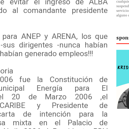
e evitar el ingreso de ALBA
cualqu
suspend
ndo al comandante presidente
servici
alguno 
ia para ANEP y ARENA, los que
spon
sus dirigentes -nunca habían
 habían generado empleos!!!
ia
06 fue la Constitución de
municipal Energía para El
;el 20 de Marzo 2006 ,el
CARIBE y Presidente de
carta de intención para la
esa mixta en el Palacio de