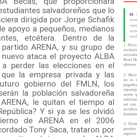
BA Becas, que proporcionará
estudiantes salvadoreños que lo
ciera dirigida por Jorge Schafik
www.
opin
 de apoyo a pequeños, medianos
nom
ntes, etcétera. Dentro de la
inte
1. Dere
l partido ARENA, y su grupo de
exclusiv
e nuevo ataca el proyecto ALBA
necesita
René Hu
 a perder las elecciones en el
obtener 
que la empresa privada y las
2. Mar
no es 
futuro gobierno del FMLN, los
pagado
reporta
serán la población salvadoreña
siente 
solicita
ARENA, le quitan el tiempo al
así
con 
República? Y si ya se les olvidó
rectifi
formular
bierno de ARENA en el 2006
3. Térm
ecordado Tony Saca, trataron por
pueden 
aspecto 