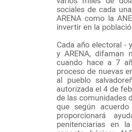
varios miles de dól
sociales de cada una 
ARENA como la ANEP
invertir en la poblaci
Cada año electoral - 
y ARENA, difaman n
cuando hace a 7 año
proceso de nuevas e
al pueblo salvadore
autorizada el 4 de fe
de las comunidades d
que según acuerdo c
proporcionará ayu
penitenciarias en l