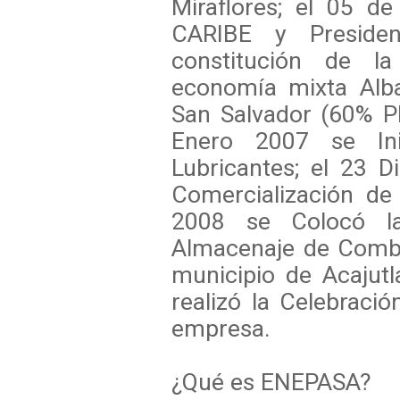
Miraflores; el
05 de 
CARIBE y Preside
constitución
de la
economía mixta Alba
San Salvador (60% 
Enero 2007 se Ini
Lubricantes; el 23 D
Comercialización de
2008 se Colocó la
Almacenaje de Combu
municipio de Acajutl
realizó la Celebraci
empresa.
¿Qué es ENEPASA?