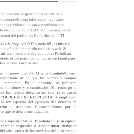
El contenido disponible en el sitio web
diputado85.com tales como: reportajes,
iones y vídeos que son específicamente
brados como DIPUTADO 85, son propiedad
lectual del periodista René Hurtado.
chos de propiedad:
Diputado 85 , es único y
o dueño del contenido en el sitio web. Si
 utilizar material elaborado por el Periodista
rtado es necesario comunicarse
vía
Email para
los permisos necesarios.
cas y campo pagado: E
l sitio
diputado85.com
responsable de lo que las marcas y campos
s comparten. En el dominio se publican
jes, opiniones y comunicados. Sin embargo si
que los hechos descritos no son reales puede
r
"DERECHO DE RESPUESTA".
Cumpliendo
la ley especial del ejercicio del derecho de
cación o respuesta.
Contactándonos
por el
io que se deja a continuación.
inos suplementarios:
Diputado 85 y su equipo
cambiar suspender o descontinuar cualquier
del sitio web o de los servicios del sitio web en