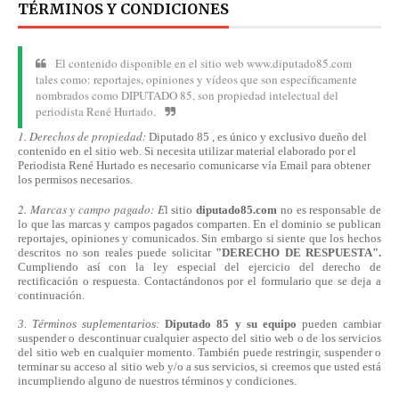
TÉRMINOS Y CONDICIONES
El contenido disponible en el sitio web www.diputado85.com
tales como: reportajes, opiniones y vídeos que son específicamente
nombrados como DIPUTADO 85, son propiedad intelectual del
periodista René Hurtado.
1. Derechos de propiedad:
Diputado 85 , es único y exclusivo dueño del
contenido en el sitio web. Si necesita utilizar material elaborado por el
Periodista René Hurtado es necesario comunicarse
vía
Email para obtener
los permisos necesarios.
2. Marcas y campo pagado: E
l sitio
diputado85.com
no es responsable de
lo que las marcas y campos pagados comparten. En el dominio se publican
reportajes, opiniones y comunicados. Sin embargo si siente que los hechos
descritos no son reales puede solicitar
"DERECHO DE RESPUESTA".
Cumpliendo
así
con la ley especial del ejercicio del derecho de
rectificación o respuesta.
Contactándonos
por el formulario que se deja a
continuación.
3. Términos suplementarios:
Diputado 85 y su equipo
pueden cambiar
suspender o descontinuar cualquier aspecto del sitio web o de los servicios
del sitio web en cualquier momento. También puede restringir, suspender o
terminar su acceso al sitio web y/o a sus servicios, si creemos que usted está
incumpliendo alguno de nuestros
términos
y condiciones.