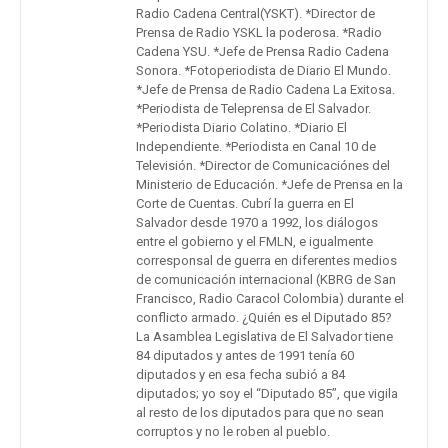
Radio Cadena Central(YSKT). *Director de
Prensa de Radio YSKL la poderosa. *Radio
Cadena YSU. *Jefe de Prensa Radio Cadena
Sonora. *Fotoperiodista de Diario El Mundo.
*Jefe de Prensa de Radio Cadena La Exitosa.
*Periodista de Teleprensa de El Salvador.
*Periodista Diario Colatino. *Diario El
Independiente. *Periodista en Canal 10 de
Televisión. *Director de Comunicaciónes del
Ministerio de Educación. *Jefe de Prensa en la
Corte de Cuentas. Cubrí la guerra en El
Salvador desde 1970 a 1992, los diálogos
entre el gobierno y el FMLN, e igualmente
corresponsal de guerra en diferentes medios
de comunicación internacional (KBRG de San
Francisco, Radio Caracol Colombia) durante el
conflicto armado. ¿Quién es el Diputado 85?
La Asamblea Legislativa de El Salvador tiene
84 diputados y antes de 1991 tenía 60
diputados y en esa fecha subió a 84
diputados; yo soy el “Diputado 85”, que vigila
al resto de los diputados para que no sean
corruptos y no le roben al pueblo.