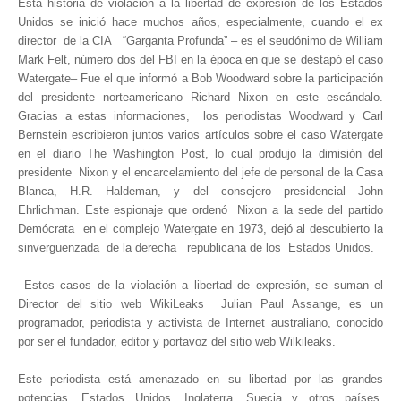
Esta historia de violación a la libertad de expresión de los Estados
Unidos se inició hace muchos años, especialmente, cuando el ex
director de la CIA “Garganta Profunda” – es el seudónimo de William
Mark Felt, número dos del FBI en la época en que se destapó el caso
Watergate– Fue el que informó a Bob Woodward sobre la participación
del presidente norteamericano Richard Nixon en este escándalo.
Gracias a estas informaciones, los periodistas Woodward y Carl
Bernstein escribieron juntos varios artículos sobre el caso Watergate
en el diario The Washington Post, lo cual produjo la dimisión del
presidente Nixon y el encarcelamiento del jefe de personal de la Casa
Blanca, H.R. Haldeman, y del consejero presidencial John
Ehrlichman. Este espionaje que ordenó Nixon a la sede del partido
Demócrata en el complejo Watergate en 1973, dejó al descubierto la
sinverguenzada de la derecha republicana de los Estados Unidos.
Estos casos de la violación a libertad de expresión, se suman el
Director del sitio web WikiLeaks Julian Paul Assange, es un
programador, periodista y activista de Internet australiano, conocido
por ser el fundador, editor y portavoz del sitio web Wilkileaks.
Este periodista está amenazado en su libertad por las grandes
potencias, Estados Unidos, Inglaterra, Suecia y otros países