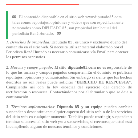
El contenido disponible en el sitio web www.diputado85.com
tales como: reportajes, opiniones y vídeos que son específicamente
nombrados como DIPUTADO 85, son propiedad intelectual del
periodista René Hurtado.
1. Derechos de propiedad:
Diputado 85 , es único y exclusivo dueño del
contenido en el sitio web. Si necesita utilizar material elaborado por el
Periodista René Hurtado es necesario comunicarse
vía
Email para obtener
los permisos necesarios.
2. Marcas y campo pagado: E
l sitio
diputado85.com
no es responsable de
lo que las marcas y campos pagados comparten. En el dominio se publican
reportajes, opiniones y comunicados. Sin embargo si siente que los hechos
descritos no son reales puede solicitar
"DERECHO DE RESPUESTA".
Cumpliendo
así
con la ley especial del ejercicio del derecho de
rectificación o respuesta.
Contactándonos
por el formulario que se deja a
continuación.
3. Términos suplementarios:
Diputado 85 y su equipo
pueden cambiar
suspender o descontinuar cualquier aspecto del sitio web o de los servicios
del sitio web en cualquier momento. También puede restringir, suspender o
terminar su acceso al sitio web y/o a sus servicios, si creemos que usted está
incumpliendo alguno de nuestros
términos
y condiciones.