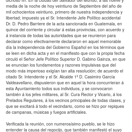
dichoso fin. En la ciudad del Salvador del Mundo, á las nueve y
media de la noche de hoy veintiuno de Septiembre del año de
mil ochocientos veintiuno, primero de nuestra independencia y
libertad; impuesto ya el Sr. Intendente Jefe Político accidental
Dr. D. Pedro Barriere de la acta sancionada en Guatemala, en
quince del corriente y circular á estas provincias, con acuerdo y
á instancia de todas las autoridades que se reunieron para
declarar como efectivamente declararon en aquel memorable
día la independencia del Gobierno Español en los términos que
se leen en dicha acta y en el manifiesto que con la propia fecha
circuló el Señor Jefe Político Superior D. Gabino Gainza, en que
se enuncian los fundamentos y razones impulsivas que del
modo más imperioso exigían tan alta resolución; de acuerdo el
citado Sr. Intendente y el Sr. Alcalde 1º D. Casimiro García
Valdeavellano, dispusieron que en aquel la hora concurrieran á
esta Ayuntamiento todos sus individuos, y se convocaron
también á los jefes militares, al Sr. Cura Rector y Vicario, á los
Prelados Regulares, á los vecinos principales de todas clases, y
que se excitará á todo el vecindario, como se hizo por repiques
de campanas, músicas y fuegos artificiales.
Verificada la reunión, con numerosísimo pueblo, se le hizo
entender la causa del regocijo, que también manifestó el suyo