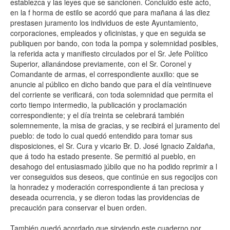
establezca y las leyes que se sancionen. Concluido este acto,
en la f horma de estilo se acordó que para mañana á las diez
prestasen juramento los individuos de este Ayuntamiento,
corporaciones, empleados y oficinistas, y que en seguida se
publiquen por bando, con toda la pompa y solemnidad posibles,
la referida acta y manifiesto circulados por el Sr. Jefe Político
Superior, allanándose previamente, con el Sr. Coronel y
Comandante de armas, el correspondiente auxilio: que se
anuncie al público en dicho bando que para el día veintinueve
del corriente se verificará, con toda solemnidad que permita el
corto tiempo intermedio, la publicación y proclamación
correspondiente; y el día treinta se celebrará también
solemnemente, la misa de gracias, y se recibirá el juramento del
pueblo: de todo lo cual quedó entendido para tomar sus
disposiciones, el Sr. Cura y vicario Br. D. José Ignacio Zaldaña,
que á todo ha estado presente. Se permitió al pueblo, en
desahogo del entusiasmado júbilo que no ha podido reprimir a l
ver conseguidos sus deseos, que continúe en sus regocijos con
la honradez y moderación correspondiente á tan preciosa y
deseada ocurrencia, y se dieron todas las providencias de
precaución para conservar el buen orden.
También quedó acordado que sirviendo este cuaderno por