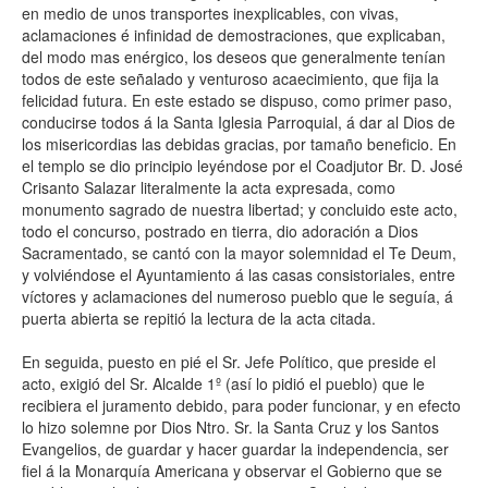
en medio de unos transportes inexplicables, con vivas,
aclamaciones é infinidad de demostraciones, que explicaban,
del modo mas enérgico, los deseos que generalmente tenían
todos de este señalado y venturoso acaecimiento, que fija la
felicidad futura. En este estado se dispuso, como primer paso,
conducirse todos á la Santa Iglesia Parroquial, á dar al Dios de
los misericordias las debidas gracias, por tamaño beneficio. En
el templo se dio principio leyéndose por el Coadjutor Br. D. José
Crisanto Salazar literalmente la acta expresada, como
monumento sagrado de nuestra libertad; y concluido este acto,
todo el concurso, postrado en tierra, dio adoración a Dios
Sacramentado, se cantó con la mayor solemnidad el Te Deum,
y volviéndose el Ayuntamiento á las casas consistoriales, entre
víctores y aclamaciones del numeroso pueblo que le seguía, á
puerta abierta se repitió la lectura de la acta citada.
En seguida, puesto en pié el Sr. Jefe Político, que preside el
acto, exigió del Sr. Alcalde 1º (así lo pidió el pueblo) que le
recibiera el juramento debido, para poder funcionar, y en efecto
lo hizo solemne por Dios Ntro. Sr. la Santa Cruz y los Santos
Evangelios, de guardar y hacer guardar la independencia, ser
fiel á la Monarquía Americana y observar el Gobierno que se