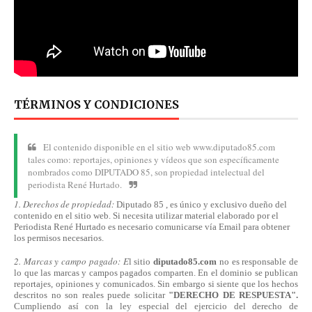
TÉRMINOS Y CONDICIONES
El contenido disponible en el sitio web www.diputado85.com
tales como: reportajes, opiniones y vídeos que son específicamente
nombrados como DIPUTADO 85, son propiedad intelectual del
periodista René Hurtado.
1. Derechos de propiedad:
Diputado 85 , es único y exclusivo dueño del
contenido en el sitio web. Si necesita utilizar material elaborado por el
Periodista René Hurtado es necesario comunicarse
vía
Email para obtener
los permisos necesarios.
2. Marcas y campo pagado: E
l sitio
diputado85.com
no es responsable de
lo que las marcas y campos pagados comparten. En el dominio se publican
reportajes, opiniones y comunicados. Sin embargo si siente que los hechos
descritos no son reales puede solicitar
"DERECHO DE RESPUESTA".
Cumpliendo
así
con la ley especial del ejercicio del derecho de