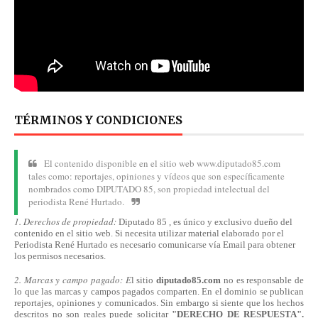
TÉRMINOS Y CONDICIONES
El contenido disponible en el sitio web www.diputado85.com
tales como: reportajes, opiniones y vídeos que son específicamente
nombrados como DIPUTADO 85, son propiedad intelectual del
periodista René Hurtado.
1. Derechos de propiedad:
Diputado 85 , es único y exclusivo dueño del
contenido en el sitio web. Si necesita utilizar material elaborado por el
Periodista René Hurtado es necesario comunicarse
vía
Email para obtener
los permisos necesarios.
2. Marcas y campo pagado: E
l sitio
diputado85.com
no es responsable de
lo que las marcas y campos pagados comparten. En el dominio se publican
reportajes, opiniones y comunicados. Sin embargo si siente que los hechos
descritos no son reales puede solicitar
"DERECHO DE RESPUESTA".