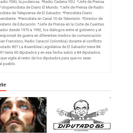
Radio YSKL la poderosa. *Radio Cadena YSU. *Jefe de Prensa
otoperiodista de Diario El Mundo. *Jefe de Prensa de Radio
odista de Teleprensa de El Salvador. *Periodista Diario
pendiente. *Periodista en Canal 10 de Televisión. *Director de
sterio de Educación. *Jefe de Prensa en la Corte de Cuentas.
lvador desde 1970 a 1992, los diálogos entre el gobierno y el
responsal de guerra en diferentes medios de comunicación
San Francisco, Radio Caracol Colombia) durante el conflicto
putado 85? La Asamblea Legislativa de El Salvador tiene 84
91 tenía 60 diputados y en esa fecha subió a 84 diputados;
 que vigila al resto de los diputados para que no sean
al pueblo.
rte