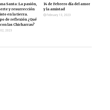
na Santa :La pasión,
14 de Febrero día del amor
erte y resurrección
y la amistad
isto en la tierra.
February 13, 2023
po de reflexión ¿Qué
con las Chicharras?
l 02, 2023