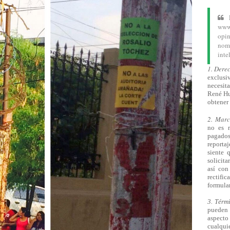
www.
opin
nom
inte
1. Dere
exclusiv
necesita
René Hu
obtener 
2. Mar
no es 
pagado
reporta
siente 
solicita
así
con 
rectifi
formular
3. Térm
pueden 
aspecto 
cualqu