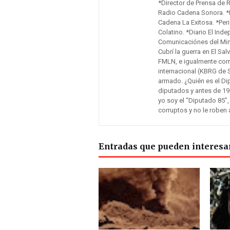
*Director de Prensa de 
Radio Cadena Sonora. *F
Cadena La Exitosa. *Peri
Colatino. *Diario El Inde
Comunicaciónes del Mini
Cubrí la guerra en El Sa
FMLN, e igualmente cor
internacional (KBRG de 
armado. ¿Quién es el Di
diputados y antes de 19
yo soy el “Diputado 85”,
corruptos y no le roben 
Entradas que pueden interesa