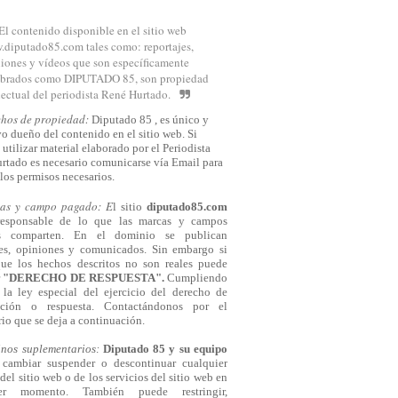
El contenido disponible en el sitio web
diputado85.com tales como: reportajes,
iones y vídeos que son específicamente
brados como DIPUTADO 85, son propiedad
lectual del periodista René Hurtado.
chos de propiedad:
Diputado 85 , es único y
o dueño del contenido en el sitio web. Si
 utilizar material elaborado por el Periodista
rtado es necesario comunicarse
vía
Email para
los permisos necesarios.
cas y campo pagado: E
l sitio
diputado85.com
responsable de lo que las marcas y campos
s comparten. En el dominio se publican
jes, opiniones y comunicados. Sin embargo si
que los hechos descritos no son reales puede
r
"DERECHO DE RESPUESTA".
Cumpliendo
la ley especial del ejercicio del derecho de
cación o respuesta.
Contactándonos
por el
io que se deja a continuación.
inos suplementarios:
Diputado 85 y su equipo
cambiar suspender o descontinuar cualquier
del sitio web o de los servicios del sitio web en
ier momento. También puede restringir,