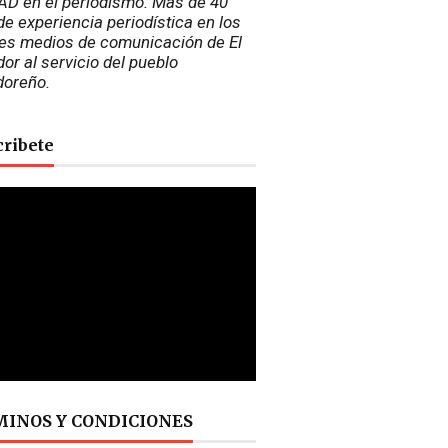
D en el periodismo. Más de 40 
e experiencia periodística en los 
es medios de comunicación de El 
or al servicio del pueblo 
doreño.
cribete
INOS Y CONDICIONES