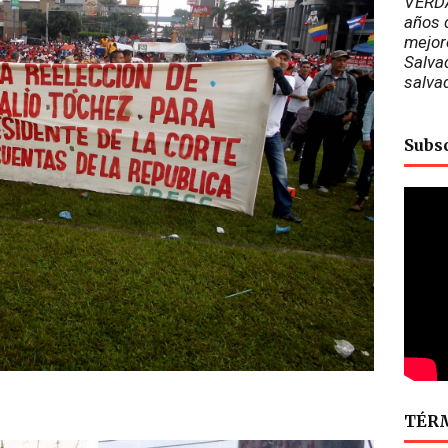
VERDA
años d
mejor
Salvad
salva
Subs
TÉRM