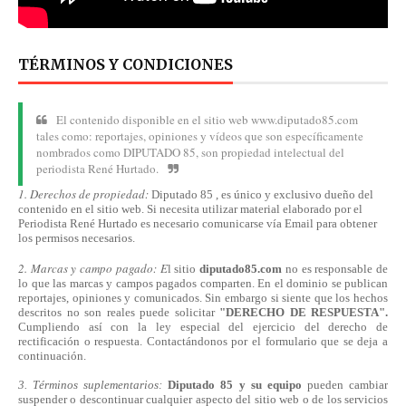
TÉRMINOS Y CONDICIONES
El contenido disponible en el sitio web www.diputado85.com
tales como: reportajes, opiniones y vídeos que son específicamente
nombrados como DIPUTADO 85, son propiedad intelectual del
periodista René Hurtado.
1. Derechos de propiedad:
Diputado 85 , es único y exclusivo dueño del
contenido en el sitio web. Si necesita utilizar material elaborado por el
Periodista René Hurtado es necesario comunicarse
vía
Email para obtener
los permisos necesarios.
2. Marcas y campo pagado: E
l sitio
diputado85.com
no es responsable de
lo que las marcas y campos pagados comparten. En el dominio se publican
reportajes, opiniones y comunicados. Sin embargo si siente que los hechos
descritos no son reales puede solicitar
"DERECHO DE RESPUESTA".
Cumpliendo
así
con la ley especial del ejercicio del derecho de
rectificación o respuesta.
Contactándonos
por el formulario que se deja a
continuación.
3. Términos suplementarios:
Diputado 85 y su equipo
pueden cambiar
suspender o descontinuar cualquier aspecto del sitio web o de los servicios