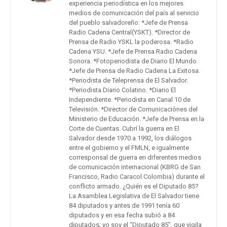
experiencia periodística en los mejores
medios de comunicación del país al servicio
del pueblo salvadoreño: *Jefe de Prensa
Radio Cadena Central(YSKT). *Director de
Prensa de Radio YSKL la poderosa. *Radio
Cadena YSU. *Jefe de Prensa Radio Cadena
Sonora. *Fotoperiodista de Diario El Mundo.
*Jefe de Prensa de Radio Cadena La Exitosa.
*Periodista de Teleprensa de El Salvador.
*Periodista Diario Colatino. *Diario El
Independiente. *Periodista en Canal 10 de
Televisión. *Director de Comunicaciónes del
Ministerio de Educación. *Jefe de Prensa en la
Corte de Cuentas. Cubrí la guerra en El
Salvador desde 1970 a 1992, los diálogos
entre el gobierno y el FMLN, e igualmente
corresponsal de guerra en diferentes medios
de comunicación internacional (KBRG de San
Francisco, Radio Caracol Colombia) durante el
conflicto armado. ¿Quién es el Diputado 85?
La Asamblea Legislativa de El Salvador tiene
84 diputados y antes de 1991 tenía 60
diputados y en esa fecha subió a 84
diputados; yo soy el “Diputado 85”, que vigila