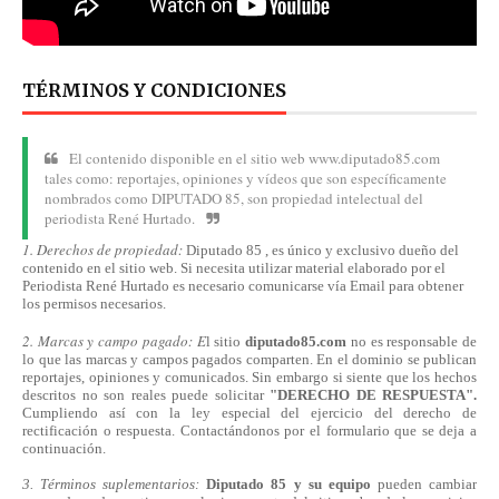
TÉRMINOS Y CONDICIONES
El contenido disponible en el sitio web www.diputado85.com
tales como: reportajes, opiniones y vídeos que son específicamente
nombrados como DIPUTADO 85, son propiedad intelectual del
periodista René Hurtado.
1. Derechos de propiedad:
Diputado 85 , es único y exclusivo dueño del
contenido en el sitio web. Si necesita utilizar material elaborado por el
Periodista René Hurtado es necesario comunicarse
vía
Email para obtener
los permisos necesarios.
2. Marcas y campo pagado: E
l sitio
diputado85.com
no es responsable de
lo que las marcas y campos pagados comparten. En el dominio se publican
reportajes, opiniones y comunicados. Sin embargo si siente que los hechos
descritos no son reales puede solicitar
"DERECHO DE RESPUESTA".
Cumpliendo
así
con la ley especial del ejercicio del derecho de
rectificación o respuesta.
Contactándonos
por el formulario que se deja a
continuación.
3. Términos suplementarios:
Diputado 85 y su equipo
pueden cambiar