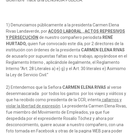
diciembre” hace una DENUNCIA PÚBLICA:
1) Denunciamos públicamente a la presidenta Carmen Elena
Rivas Landaverde, por
ACOSO LABORAL , ACTOS REPRESIVOS
Y PERSECUCIÓN
de nuestro compañero periodista
RENÉ
HURTADO,
quien fue convocado este día, por 2 directores de la
institución con órdenes de la presidenta
CARMEN ELENA RIVAS
de acusarlo por supuestas faltas en su trabajo, apoyándose en el
Reglamento Interno , aplicándole ilegalmente, el Reglamento
Interno “Art. 28 Literales a) e) g) y el Art. 30 literales e) Asimismo
la Ley de Servicio Civil.”
2) Entendemos que la Señora
CARMEN ELENA RIVAS
al verse
desenmascarada por todos los gastos por los viajes y viáticos y
que ha recibido como presidenta de la CCR, intenta
callarnos y
violar la libertad de expresión
. La presidenta Carmen Elena Rivas,
fue miembro del Movimiento de Empleados, ya que fue
despedida por el expresidente Rosalío Tóchez y ahora por
desconocimiento, quiere acusar a nuestro compañero, con una
foto tomada en Facebook y otras de la pagina WEB para poder