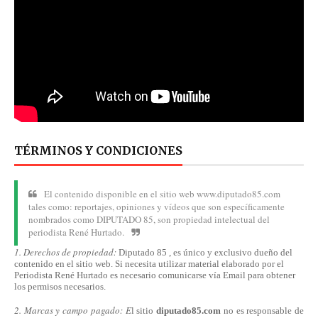
TÉRMINOS Y CONDICIONES
El contenido disponible en el sitio web www.diputado85.com
tales como: reportajes, opiniones y vídeos que son específicamente
nombrados como DIPUTADO 85, son propiedad intelectual del
periodista René Hurtado.
1. Derechos de propiedad:
Diputado 85 , es único y exclusivo dueño del
contenido en el sitio web. Si necesita utilizar material elaborado por el
Periodista René Hurtado es necesario comunicarse
vía
Email para obtener
los permisos necesarios.
2. Marcas y campo pagado: E
l sitio
diputado85.com
no es responsable de