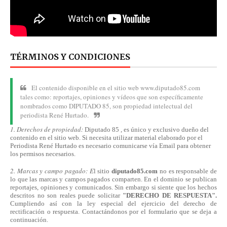
TÉRMINOS Y CONDICIONES
El contenido disponible en el sitio web www.diputado85.com
tales como: reportajes, opiniones y vídeos que son específicamente
nombrados como DIPUTADO 85, son propiedad intelectual del
periodista René Hurtado.
1. Derechos de propiedad:
Diputado 85 , es único y exclusivo dueño del
contenido en el sitio web. Si necesita utilizar material elaborado por el
Periodista René Hurtado es necesario comunicarse
vía
Email para obtener
los permisos necesarios.
2. Marcas y campo pagado: E
l sitio
diputado85.com
no es responsable de
lo que las marcas y campos pagados comparten. En el dominio se publican
reportajes, opiniones y comunicados. Sin embargo si siente que los hechos
descritos no son reales puede solicitar
"DERECHO DE RESPUESTA".
Cumpliendo
así
con la ley especial del ejercicio del derecho de
rectificación o respuesta.
Contactándonos
por el formulario que se deja a
continuación.