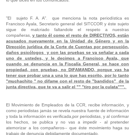
lo que dices en tus comunicados. 
"El  sujeto F. A. A".  que menciona la nota periodística es 
Francisco Ayala, Secretario general del SITCCOR y éste sujeto 
sigue de malcriado faltandole el respeto a nuestras 
compañeras, 
y tanto él como el resto de DIRECTIVOS, están 
acusados nuevamente en la Unidad de Género y en la 
Dirección jurídica de la Corte de Cuentas por persecución, 
daños psicólogos  y con las pruebas se va señalar a cada 
uno de ustedes, y le decimos a Francisco Ayala, que 
cuando se denuncia en la Fiscalía General, se hace con 
propiedad, con pruebas, no DIFAMANDO, porque vas ha 
tener que probar una a una lo que has escrito, por lo tanto 
"muchachito " no difame con el resto de "bandidos"  de la 
junta directiva, que te va a salir el "" "tiro por la culata""". 
El Movimiento de Empleados de la CCR, recibe información, y 
como periodistas jamás se revela nuestra fuente de información 
y toda la información es verificada,por periodistas, y al confirmar 
los hechos, se publica y no vas a impedir - al pretender 
atemorizar a los compañeros-- que éste movimiento haga su 
trabajo de denuncia debidamente documentado. 