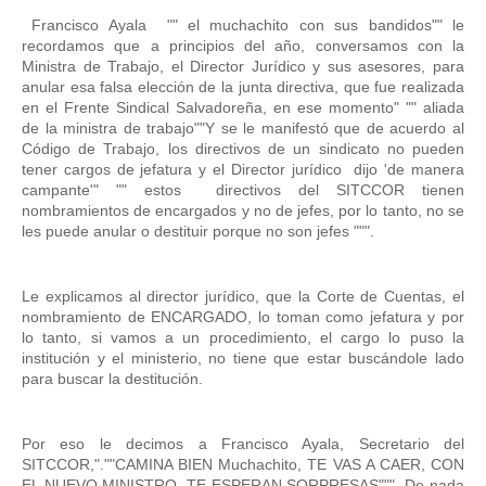
 Francisco Ayala  "" el muchachito con sus bandidos"" le 
recordamos que a principios del año, conversamos con la 
Ministra de Trabajo, el Director Jurídico y sus asesores, para 
anular esa falsa elección de la junta directiva, que fue realizada 
en el Frente Sindical Salvadoreña, en ese momento" "" aliada 
de la ministra de trabajo""Y se le manifestó que de acuerdo al 
Código de Trabajo, los directivos de un sindicato no pueden 
tener cargos de jefatura y el Director jurídico  dijo 'de manera 
campante'" "" estos  directivos del SITCCOR tienen 
nombramientos de encargados y no de jefes, por lo tanto, no se 
les puede anular o destituir porque no son jefes """. 
Le explicamos al director jurídico, que la Corte de Cuentas, el 
nombramiento de ENCARGADO, lo toman como jefatura y por 
lo tanto, si vamos a un procedimiento, el cargo lo puso la 
institución y el ministerio, no tiene que estar buscándole lado 
para buscar la destitución. 
Por eso le decimos a Francisco Ayala, Secretario del 
SITCCOR,".""CAMINA BIEN Muchachito, TE VAS A CAER, CON 
EL NUEVO MINISTRO, TE ESPERAN SORPRESAS"""  De nada 