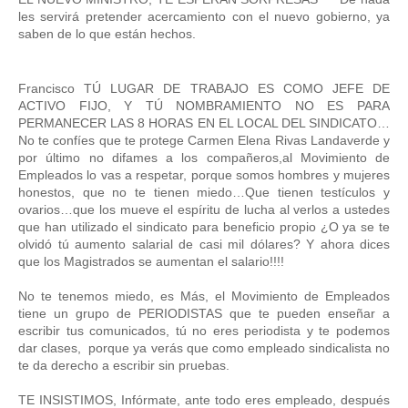
les servirá pretender acercamiento con el nuevo gobierno, ya 
saben de lo que están hechos. 
Francisco TÚ LUGAR DE TRABAJO ES COMO JEFE DE 
ACTIVO FIJO, Y TÚ NOMBRAMIENTO NO ES PARA 
PERMANECER LAS 8 HORAS EN EL LOCAL DEL SINDICATO… 
No te confíes que te protege Carmen Elena Rivas Landaverde y 
por último no difames a los compañeros,al Movimiento de 
Empleados lo vas a respetar, porque somos hombres y mujeres 
honestos, que no te tienen miedo…Que tienen testículos y 
ovarios…que los mueve el espíritu de lucha al verlos a ustedes 
que han utilizado el sindicato para beneficio propio ¿O ya se te 
olvidó tú aumento salarial de casi mil dólares? Y ahora dices 
que los Magistrados se aumentan el salario!!!! 
No te tenemos miedo, es Más, el Movimiento de Empleados 
tiene un grupo de PERIODISTAS que te pueden enseñar a 
escribir tus comunicados, tú
 no eres periodista y te podemos 
dar clases,  porque ya verás que como empleado sindicalista no 
te da derecho a escribir sin pruebas. 
TE INSISTIMOS, Infórmate, ante todo eres empleado, después 