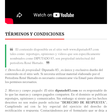
TÉRMINOS Y CONDICIONES
El contenido disponible en el sitio web www.diputado85.com
tales como: reportajes, opiniones y vídeos que son específicamente
nombrados como DIPUTADO 85, son propiedad intelectual del
periodista René Hurtado.
1. Derechos de propiedad:
Diputado 85 , es único y exclusivo dueño del
contenido en el sitio web. Si necesita utilizar material elaborado por el
Periodista René Hurtado es necesario comunicarse
vía
Email para obtener
los permisos necesarios.
2. Marcas y campo pagado: E
l sitio
diputado85.com
no es responsable de
lo que las marcas y campos pagados comparten. En el dominio se publican
reportajes, opiniones y comunicados. Sin embargo si siente que los hechos
descritos no son reales puede solicitar
"DERECHO DE RESPUESTA".
Cumpliendo
así
con la ley especial del ejercicio del derecho de
rectificación o respuesta.
Contactándonos
por el formulario que se deja a