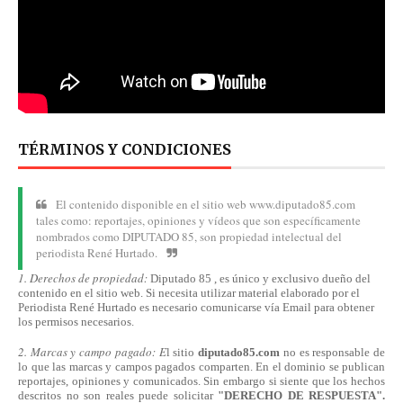
TÉRMINOS Y CONDICIONES
El contenido disponible en el sitio web www.diputado85.com
tales como: reportajes, opiniones y vídeos que son específicamente
nombrados como DIPUTADO 85, son propiedad intelectual del
periodista René Hurtado.
1. Derechos de propiedad:
Diputado 85 , es único y exclusivo dueño del
contenido en el sitio web. Si necesita utilizar material elaborado por el
Periodista René Hurtado es necesario comunicarse
vía
Email para obtener
los permisos necesarios.
2. Marcas y campo pagado: E
l sitio
diputado85.com
no es responsable de
lo que las marcas y campos pagados comparten. En el dominio se publican
reportajes, opiniones y comunicados. Sin embargo si siente que los hechos
descritos no son reales puede solicitar
"DERECHO DE RESPUESTA".