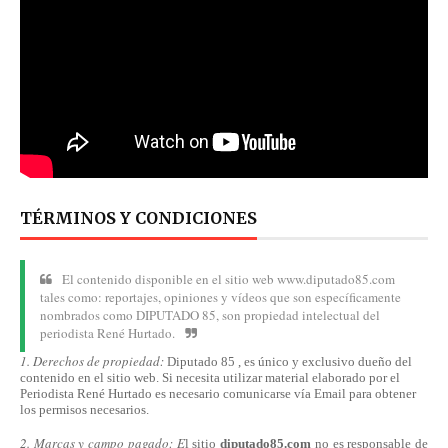
TÉRMINOS Y CONDICIONES
El contenido disponible en el sitio web www.diputado85.com
tales como: reportajes, opiniones y vídeos que son específicamente
nombrados como DIPUTADO 85, son propiedad intelectual del
periodista René Hurtado.
1. Derechos de propiedad:
Diputado 85 , es único y exclusivo dueño del
contenido en el sitio web. Si necesita utilizar material elaborado por el
Periodista René Hurtado es necesario comunicarse
vía
Email para obtener
los permisos necesarios.
2. Marcas y campo pagado: E
l sitio
diputado85.com
no es responsable de