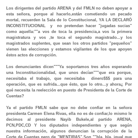
Los dirigentes del partido ARENA y del FMLN no deben apoyar a 
esta señora, porque al hacerlo,están cometiendo un pecado 
mortal, recuerden la Sala de lo Constitucional, YA LA DECLARÓ 
INCONSTITUCIONAL  y  no pretendan hacer "jugadas sucias" 
como aquella:""a vos de toca la presidencia,a vos la primera 
magistratura y vos ,te toca el segundo magistrado...y los 
magistrados suplentes, que sean los otros partidos "pequeños" 
vienen las elecciones y estamos vigilantes de los que apoyen 
éstos actos de corrupción.
Los denunciantes dicen"""Ya soportamos tres años esperando 
una Inconstitucionalidad, que unos decían"""que era porque, 
necesitaba el trabajo, que necesitaba  dinero$$$ para una 
operación, que es sufrida...que ésto, que lo otro...y ahora¿ Por 
qué necesita la reelección en puesto de Presidenta de la Corte de 
Cuentas?
Ya el partido FMLN sabe que no debe confiar en la señora 
presidenta Carmen Elena Rivas, ella no es de confiar,lo mismo le 
decimos al presidente Nayib Bukele,al partido ARENA, 
PCN,PDC,CD Y los diputados independientes y que según 
nuestra información, algunos denuncian la corrupción de la 
Corte de Cuentas pero de "MENTIRAS".Son ""bla, bla, igual que 