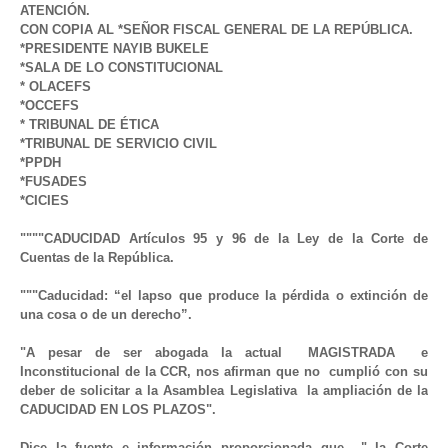
ATENCIÓN.
CON COPIA AL *SEÑOR FISCAL GENERAL DE LA REPÚBLICA. 
*PRESIDENTE NAYIB BUKELE
*SALA DE LO CONSTITUCIONAL
* OLACEFS
*OCCEFS
* TRIBUNAL DE ÉTICA
*TRIBUNAL DE SERVICIO CIVIL
*PPDH
*FUSADES
*CICIES
""""
CADUCIDAD Artículos 95 y 96 de la Ley de la Corte de 
Cuentas de la República.
"""
Caducidad: “el lapso que produce la pérdida o extinción de 
una cosa o de un derecho”.
"A pesar de ser abogada la actual  MAGISTRADA  e 
Inconstitucional de la CCR, nos afirman que no  cumplió con su 
deber de solicitar a la Asamblea Legislativa  la ampliación de la 
CADUCIDAD EN LOS PLAZOS".
Dice la fuente e información proporcionada que  " la Corte 