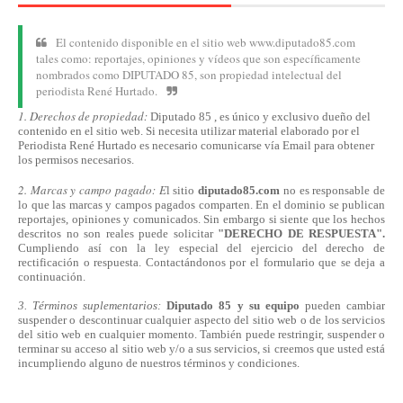
El contenido disponible en el sitio web www.diputado85.com
tales como: reportajes, opiniones y vídeos que son específicamente
nombrados como DIPUTADO 85, son propiedad intelectual del
periodista René Hurtado.
1. Derechos de propiedad:
Diputado 85 , es único y exclusivo dueño del
contenido en el sitio web. Si necesita utilizar material elaborado por el
Periodista René Hurtado es necesario comunicarse
vía
Email para obtener
los permisos necesarios.
2. Marcas y campo pagado: E
l sitio
diputado85.com
no es responsable de
lo que las marcas y campos pagados comparten. En el dominio se publican
reportajes, opiniones y comunicados. Sin embargo si siente que los hechos
descritos no son reales puede solicitar
"DERECHO DE RESPUESTA".
Cumpliendo
así
con la ley especial del ejercicio del derecho de
rectificación o respuesta.
Contactándonos
por el formulario que se deja a
continuación.
3. Términos suplementarios:
Diputado 85 y su equipo
pueden cambiar
suspender o descontinuar cualquier aspecto del sitio web o de los servicios
del sitio web en cualquier momento. También puede restringir, suspender o
terminar su acceso al sitio web y/o a sus servicios, si creemos que usted está
incumpliendo alguno de nuestros
términos
y condiciones.