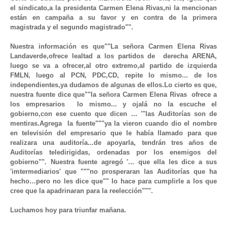
el sindicato,a la presidenta Carmen Elena Rivas,ni la mencionan 
están en campaña a su favor y en contra de la primera 
magistrada y el segundo magistrado"".
Nuestra información es que""La señora Carmen Elena Rivas 
Landaverde,ofrece lealtad a los partidos de  derecha ARENA, 
luego se va a ofrecer,al otro extremo,al partido de izquierda 
FMLN, luego al PCN, PDC,CD, repite lo mismo... de los 
independientes,ya dudamos de algunas de ellos.Lo cierto es que, 
nuestra fuente dice que""la señora Carmen Elena Rivas  ofrece a 
los empresarios  lo mismo... y ojalá no la escuche el 
gobierno,con ese cuento que dicen ... '"las Auditorías son de 
mentiras.Agrega  la fuente"""ya la vieron cuando dio el nombre 
en televisión del empresario que le había llamado para que 
realizara una auditoría...de apoyarla, tendrán tres años de 
Auditorías teledirigidas, ordenadas por los enemigos del 
gobierno"". Nuestra fuente agregó '... que ella les dice a sus 
'imtermediarios' que """no prosperaran las Auditorías que ha 
hecho…pero no les dice que"" lo hace para cumplirle a los que 
cree que la apadrinaran para la reelección""".
Luchamos hoy para triunfar mañana.