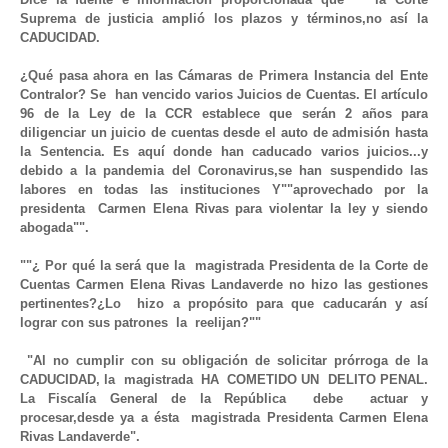
Suprema de justicia amplió los plazos y términos,no así la 
CADUCIDAD.
¿Qué pasa ahora en las Cámaras de Primera Instancia del Ente 
Contralor? Se  han vencido varios Juicios de Cuentas. El artículo 
96 de la Ley de la CCR establece que serán 2 años para 
diligenciar un juicio de cuentas desde el auto de admisión hasta 
la Sentencia. Es aquí donde han caducado varios juicios...y 
debido a la pandemia del Coronavirus,se han suspendido las 
labores en todas las instituciones Y""aprovechado por la 
presidenta  Carmen Elena Rivas para violentar la ley y siendo 
abogada"".
""
¿ Por qué la será que la  magistrada Presidenta de la Corte de 
Cuentas Carmen Elena Rivas Landaverde no hizo las gestiones 
pertinentes?¿Lo  hizo a propósito para que caducarán y así 
lograr con sus patrones  la  reelijan?""
 "Al no cumplir con su obligación de solicitar prórroga de la 
CADUCIDAD, la  magistrada  HA  COMETIDO UN  DELITO PENAL. 
La Fiscalía General de la República  debe  actuar y 
procesar,desde ya a ésta  magistrada Presidenta Carmen Elena 
Rivas Landaverde". 