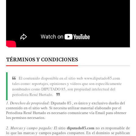
TÉRMINOS Y CONDICIONES
El contenido disponible en el sitio web www.diputado85.com
tales como: reportajes, opiniones y vídeos que son específicamente
nombrados como DIPUTADO 85, son propiedad intelectual del
periodista René Hurtado.
1. Derechos de propiedad:
Diputado 85 , es único y exclusivo dueño del
contenido en el sitio web. Si necesita utilizar material elaborado por el
Periodista René Hurtado es necesario comunicarse
vía
Email para obtener
los permisos necesarios.
2. Marcas y campo pagado: E
l sitio
diputado85.com
no es responsable de
lo que las marcas y campos pagados comparten. En el dominio se publican