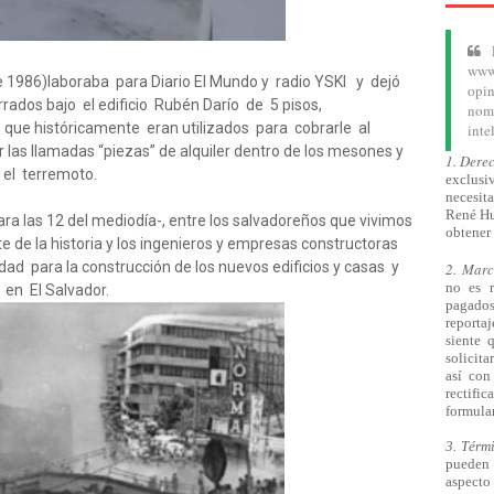
www.
e 1986)laboraba para Diario El Mundo y radio YSKl y dejó
opin
ados bajo el edificio Rubén Darío de 5 pisos,
nom
que históricamente eran utilizados para cobrarle al
inte
 las llamadas “piezas” de alquiler dentro de los mesones y
1. Dere
 el terremoto.
exclusiv
necesita
René Hu
ara las 12 del mediodía-, entre los salvadoreños que vivimos
obtener 
 de la historia y los ingenieros y empresas constructoras
dad para la construcción de los nuevos edificios y casas y
2. Mar
no es 
 en El Salvador.
pagado
reporta
siente 
solicita
así
con 
rectifi
formular
3. Térm
pueden 
aspecto 