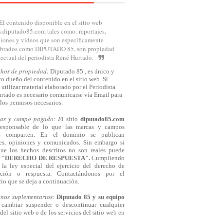
El contenido disponible en el sitio web
diputado85.com tales como: reportajes,
iones y vídeos que son específicamente
brados como DIPUTADO 85, son propiedad
lectual del periodista René Hurtado.
chos de propiedad:
Diputado 85 , es único y
o dueño del contenido en el sitio web. Si
 utilizar material elaborado por el Periodista
rtado es necesario comunicarse
vía
Email para
los permisos necesarios.
cas y campo pagado: E
l sitio
diputado85.com
responsable de lo que las marcas y campos
s comparten. En el dominio se publican
jes, opiniones y comunicados. Sin embargo si
que los hechos descritos no son reales puede
r
"DERECHO DE RESPUESTA".
Cumpliendo
la ley especial del ejercicio del derecho de
cación o respuesta.
Contactándonos
por el
io que se deja a continuación.
inos suplementarios:
Diputado 85 y su equipo
cambiar suspender o descontinuar cualquier
del sitio web o de los servicios del sitio web en