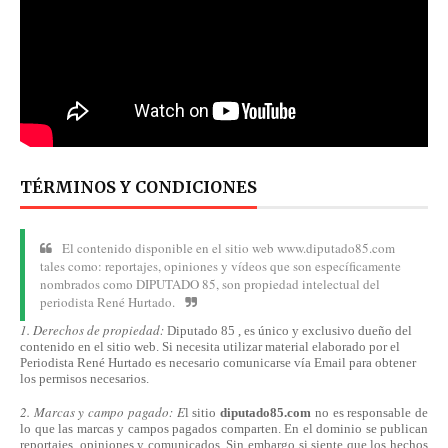
TÉRMINOS Y CONDICIONES
El contenido disponible en el sitio web www.diputado85.com
tales como: reportajes, opiniones y vídeos que son específicamente
nombrados como DIPUTADO 85, son propiedad intelectual del
periodista René Hurtado.
1. Derechos de propiedad:
Diputado 85 , es único y exclusivo dueño del
contenido en el sitio web. Si necesita utilizar material elaborado por el
Periodista René Hurtado es necesario comunicarse
vía
Email para obtener
los permisos necesarios.
2. Marcas y campo pagado: E
l sitio
diputado85.com
no es responsable de
lo que las marcas y campos pagados comparten. En el dominio se publican
reportajes, opiniones y comunicados. Sin embargo si siente que los hechos