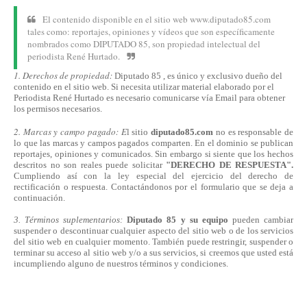
El contenido disponible en el sitio web www.diputado85.com
tales como: reportajes, opiniones y vídeos que son específicamente
nombrados como DIPUTADO 85, son propiedad intelectual del
periodista René Hurtado.
1. Derechos de propiedad:
Diputado 85 , es único y exclusivo dueño del
contenido en el sitio web. Si necesita utilizar material elaborado por el
Periodista René Hurtado es necesario comunicarse
vía
Email para obtener
los permisos necesarios.
2. Marcas y campo pagado: E
l sitio
diputado85.com
no es responsable de
lo que las marcas y campos pagados comparten. En el dominio se publican
reportajes, opiniones y comunicados. Sin embargo si siente que los hechos
descritos no son reales puede solicitar
"DERECHO DE RESPUESTA".
Cumpliendo
así
con la ley especial del ejercicio del derecho de
rectificación o respuesta.
Contactándonos
por el formulario que se deja a
continuación.
3. Términos suplementarios:
Diputado 85 y su equipo
pueden cambiar
suspender o descontinuar cualquier aspecto del sitio web o de los servicios
del sitio web en cualquier momento. También puede restringir, suspender o
terminar su acceso al sitio web y/o a sus servicios, si creemos que usted está
incumpliendo alguno de nuestros
términos
y condiciones.