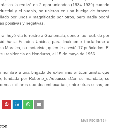
a práctica la realizó en 2 oportunidades (1934-1939) cuando
ndustrial y el pueblo, se unieron en una huelga de brazos
diado por unos y magnificado por otros, pero nadie podrá
s positivas y negativas.
ura, huyó vía terrestre a Guatemala, donde fue recibido por
ó hacia Estados Unidos, para finalmente trasladarse a
o Morales, su motorista, quien le asestó 17 puñaladas. El
 su residencia en Honduras, el 15 de mayo de 1966.
 su nombre a una brigada de exterminio anticomunista, que
e, fundada por Roberto_d'Aubuisson.Con su mandato, se
ernos militares que desembocarían, entre otras cosas, en
MÁS RECIENTE
botón