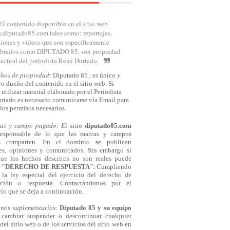
El contenido disponible en el sitio web
diputado85.com tales como: reportajes,
iones y vídeos que son específicamente
brados como DIPUTADO 85, son propiedad
lectual del periodista René Hurtado.
chos de propiedad:
Diputado 85 , es único y
o dueño del contenido en el sitio web. Si
 utilizar material elaborado por el Periodista
rtado es necesario comunicarse
vía
Email para
los permisos necesarios.
cas y campo pagado: E
l sitio
diputado85.com
responsable de lo que las marcas y campos
s comparten. En el dominio se publican
jes, opiniones y comunicados. Sin embargo si
que los hechos descritos no son reales puede
r
"DERECHO DE RESPUESTA".
Cumpliendo
la ley especial del ejercicio del derecho de
cación o respuesta.
Contactándonos
por el
io que se deja a continuación.
inos suplementarios:
Diputado 85 y su equipo
cambiar suspender o descontinuar cualquier
del sitio web o de los servicios del sitio web en