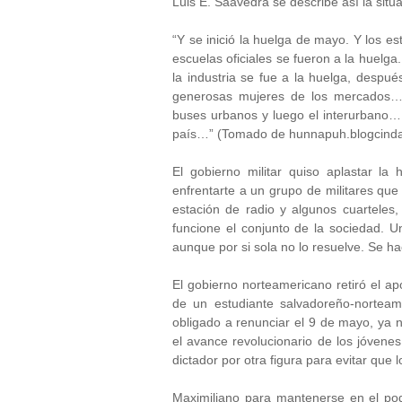
Luis E. Saavedra se describe así la situa
“Y se inició la huelga de mayo. Y los es
escuelas oficiales se fueron a la huelga
la industria se fue a la huelga, despué
generosas mujeres de los mercados… Y 
buses urbanos y luego el interurbano… 
país…” (Tomado de hunnapuh.blogcinda
El gobierno militar quiso aplastar l
enfrentarte a un grupo de militares que
estación de radio y algunos cuarteles
funcione el conjunto de la sociedad. 
aunque por si sola no lo resuelve. Se h
El gobierno norteamericano retiró el ap
de un estudiante salvadoreño-norteam
obligado a renunciar el 9 de mayo, ya n
el avance revolucionario de los jóvenes 
dictador por otra figura para evitar que
Maximiliano para mantenerse en el poder