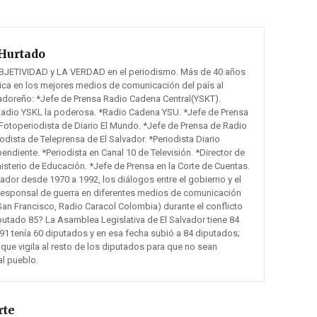
Hurtado
BJETIVIDAD y LA VERDAD en el periodismo. Más de 40 años
tica en los mejores medios de comunicación del país al
vadoreño: *Jefe de Prensa Radio Cadena Central(YSKT).
Radio YSKL la poderosa. *Radio Cadena YSU. *Jefe de Prensa
otoperiodista de Diario El Mundo. *Jefe de Prensa de Radio
odista de Teleprensa de El Salvador. *Periodista Diario
pendiente. *Periodista en Canal 10 de Televisión. *Director de
sterio de Educación. *Jefe de Prensa en la Corte de Cuentas.
lvador desde 1970 a 1992, los diálogos entre el gobierno y el
responsal de guerra en diferentes medios de comunicación
San Francisco, Radio Caracol Colombia) durante el conflicto
putado 85? La Asamblea Legislativa de El Salvador tiene 84
91 tenía 60 diputados y en esa fecha subió a 84 diputados;
 que vigila al resto de los diputados para que no sean
al pueblo.
rte