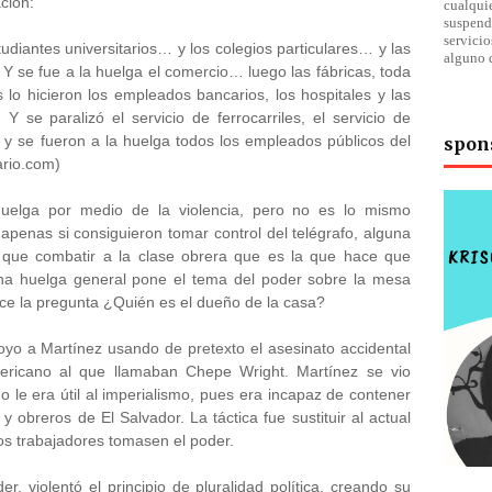
ción:
cualqu
suspend
servici
tudiantes universitarios… y los colegios particulares… y las
alguno 
. Y se fue a la huelga el comercio… luego las fábricas, toda
s lo hicieron los empleados bancarios, los hospitales y las
se paralizó el servicio de ferrocarriles, el servicio de
y se fueron a la huelga todos los empleados públicos del
spon
rio.com)
a huelga por medio de la violencia, pero no es lo mismo
 apenas si consiguieron tomar control del telégrafo, alguna
, que combatir a la clase obrera que es la que hace que
Una huelga general pone el tema del poder sobre la mesa
ace la pregunta ¿Quién es el dueño de la casa?
oyo a Martínez usando de pretexto el asesinato accidental
ericano al que llamaban Chepe Wright. Martínez se vio
o le era útil al imperialismo, pues era incapaz de contener
y obreros de El Salvador. La táctica fue sustituir al actual
 los trabajadores tomasen el poder.
, violentó el principio de pluralidad política, creando su