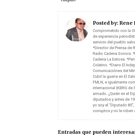
Posted by:
Rene 
Comprometido con la O
de experiencia periodís
servicio del pueblo sal
*Director de Prensa de 
Radio Cadena Sonora. *F
Cadena La Exitosa. *Peri
Colatino. *Diario El Inde
Comunicaciónes del Mini
Cubrí la guerra en El Sa
FMLN, e igualmente cor
internacional (KBRG de 
armado. ¿Quién es el Di
diputados y antes de 19
yo soy el “Diputado 85”,
corruptos y no le roben 
Entradas que pueden interesa