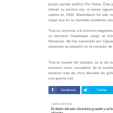
propio partido político Pro Patria. Est
intentó su tercera vez, el sector agroi
caídos en 1944. Maximiliano ha sido o
negar que en su mandato existieran cosa
Tras su renuncia a la primera magistrat
su hermano Guadalupe, luego se movi
Honduras. Ahí fue asesinado por Ciprian
asesinato se perpetró en el comedor de
Tras la muerte del dictador, se le dio
funcionó como escuadrón de la muert
iniciaron más de cinco décadas de gobi
una guerra civil.
Facebook
Twitter
MÁS ANTIGUA
El chiste del año: Un botón grande y un 
chiquito