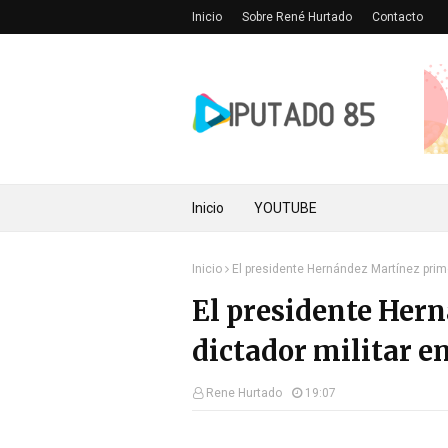
Inicio
Sobre René Hurtado
Contacto
Inicio
YOUTUBE
Inicio
El presidente Hernández Martínez primer
El presidente Her
dictador militar en
Rene Hurtado
19:07