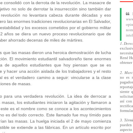
se consolidó con la derrota de la revolución. La masacre de
jetivo no solo de derrotar la insurrección sino también dar
 revolución no levantara cabeza durante décadas y eso
www.
pero las enormes tradiciones revolucionarias en El Salvador,
opin
estabilidad y los excesos cometidos por el gobierno militar
nom
12 años se diera un nuevo proceso revolucionario que de
inte
haber ahorrado decenas de miles de mártires.
1. Dere
exclusiv
s que las masas dieron una heroica demostración de lucha
necesita
René Hu
ción. El movimiento estudiantil salvadoreño tiene enormes
obtener 
encia de aquellos estudiantes que hoy piensan que se es
y hacer una acción aislada de los trabajadores y el resto
2. Mar
l es el verdadero camino a seguir: vincularse a la clase
no es 
pagado
ciones de masas.
reporta
siente 
ino para una verdadera revolución. La idea de derrocar a
solicita
así
con 
 masas, los estudiantes iniciaron la agitación y llamaron a
rectifi
 este es el nombre como se conoce a los acontecimientos
formular
o es del todo correcto. Este llamado fue muy tímido para
3. Térm
rían las masas. La huelga iniciada el 2 de mayo comienza
pueden 
tible se extiende a las fábricas. En un artículo escrito por
aspecto 